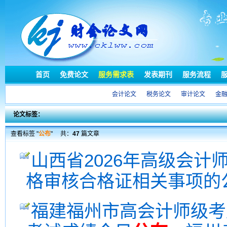
首页
免费论文
服务需求表
发表期刊
服务流程
会计论文
税务论文
审计论文
金
论文标签：
查看标签 "
公布
"
共：
47
篇文章
山西省2026年高级会计
格审核合格证相关事项的
福建福州市高会计师级考