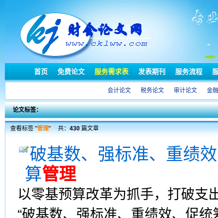
首页
免费论文
服务需求表
发表期刊
服务流程
会计论文
税务论文
审计论文
金
论文标签：
查看标签 "
管理
"
共：
430
篇文章
破基数、强标准、重绩效
算
管理
以零基预算改革为抓手，打破支
“破基数、强标准、重绩效、促统