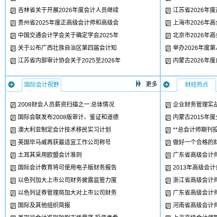
吉林省关于开展2026年度会计人员继续
江苏省2026年
贵州省2025年度正高级会计师和高级会
上海市2026年
中国交通会计学会关于确定学会2025年
北京市2026年
关于公布广西壮族自治区第四届会计知
举办2026年度
江苏省内部审计协会关于2025至2026年
内蒙古2026年
更多
国际会计视野
财经热点
2008财会人员薪资扫描之一:总体情况
企业财务管理实
国际会联发布2008版审计、鉴证和道德
内蒙古2015年
澳大利亚制定会计技术移民实习计划
**总会计师期刊
英国毕马威再获最适宜工作公司称号
做好一个合格的
土耳其采用欧盟会计准则
广东省高级会计
国际会计教育将可使用电子版财务报告
2013年高级会
以色列加大上市公司财务披露监管力度
浙江省高级会计
以色列证券管理局加大对上市公司财务
广东省高级会计
国际及其他组织简报
河南省高级会计