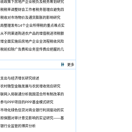
税收政策下房地产企业税负及税务筹划研究
值税税率调整财会工作者税务管理应避免四
家税收对市场物价及通货膨胀的影响研究
税局整理发布14个企业所得税的重点难点实
业从不同渠道购进农产品的增值税进项税额
改增全面实施后房地产企业全流程税收风险
业税前扣除广告费和业务宣传费应把握的几
更多
政支出与经济增长研究综述
西农村微型金融发展与农民增收效应研究
互联网入局联通分析我国混合所有制改革的
参与PPP项目的PPP基金模式研究
率市场化绿色信贷对商业银行利润驱动的实
用担保圈对审计意见影响的实证研究——基
国银行业监管的博弈分析