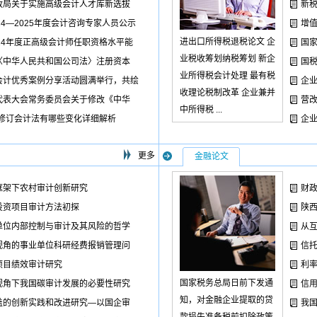
政局关于实施高级会计人才库新选拔
新
24—2025年度会计咨询专家人员公示
增
进出口所得税退税论文 企
24年度正高级会计师任职资格水平能
国
业税收筹划纳税筹划 新企
〈中华人民共和国公司法〉注册资本
国
业所得税会计处理 最有税
会计优秀案例分享活动圆满举行，共绘
企
收理论税制改革 企业兼并
代表大会常务委员会关于修改《中华
营
中所得税 ...
新修订会计法有哪些变化详细解析
企
更多
金融论文
框架下农村审计创新研究
财
投资项目审计方法初探
陕
单位内部控制与审计及其风险的哲学
从
视角的事业单位科研经费报销管理问
信托
项目绩效审计研究
利
国家税务总局日前下发通
视角下我国碳审计发展的必要性研究
信
知，对金融企业提取的贷
盖的创新实践和改进研究—以国企审
我