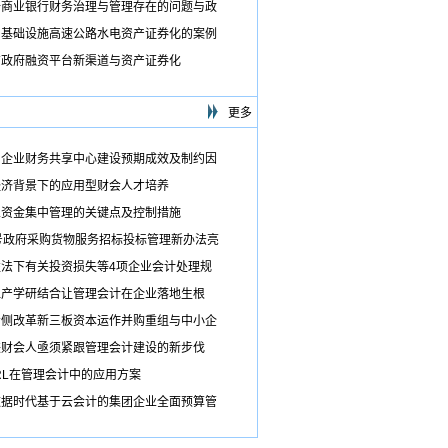
析商业银行财务治理与管理存在的问题与政
国基础设施高速公路水电资产证券化的案例
方政府融资平台新渠道与资产证券化
更多
国企业财务共享中心建设预期成效及制约因
经济背景下的应用型财会人才培养
业资金集中管理的关键点及控制措施
7号政府采购货物服务招标投标管理新办法亮
益法下有关投资损失等4项企业会计处理规
江产学研结合让管理会计在企业落地生根
给侧改革新三板资本运作并购重组与中小企
铁财会人亟须紧跟管理会计建设的新步伐
RL在管理会计中的应用方案
数据时代基于云会计的集团企业全面预算管