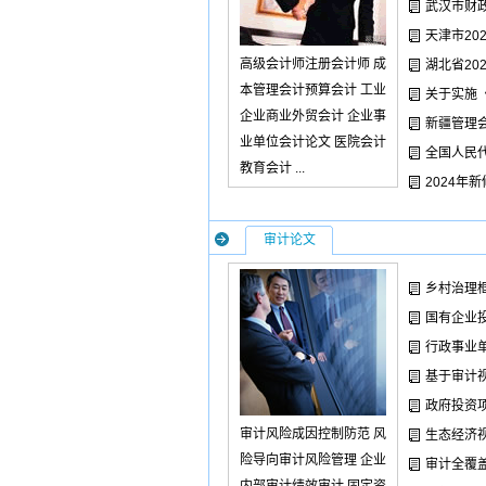
武汉市财
天津市20
高级会计师注册会计师 成
湖北省20
本管理会计预算会计 工业
关于实施
企业商业外贸会计 企业事
新疆管理
业单位会计论文 医院会计
全国人民
教育会计 ...
2024年
审计论文
乡村治理
国有企业
行政事业
基于审计
政府投资
审计风险成因控制防范 风
生态经济
险导向审计风险管理 企业
审计全覆