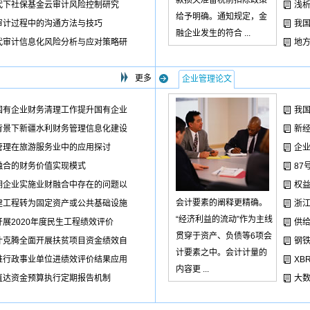
款损失准备税前扣除政策
代下社保基金云审计风险控制研究
浅
给予明确。通知规定，金
审计过程中的沟通方法与技巧
我
融企业发生的符合 ...
代审计信息化风险分析与应对策略研
地
更多
企业管理论文
国有企业财务清理工作提升国有企业
我
背景下新疆水利财务管理信息化建设
新
管理在旅游服务业中的应用探讨
企
融合的财务价值实现模式
8
期企业实施业财融合中存在的问题以
权
会计要素的阐释更精确。
建工程转为固定资产或公共基础设施
浙
“经济利益的流动”作为主线
展2020年度民生工程绩效评价
供
贯穿于资产、负债等6项会
什克腾全面开展扶贫项目资金绩效自
钢
计要素之中。会计计量的
推行政事业单位进绩效评价结果应用
XB
内容更 ...
直达资金预算执行定期报告机制
大