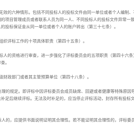
标无效的六种情形。包括不同投标人的投标文件由同一单位或者个人编制、
明的项目管理成员或者联系人员为同一人、不同投标人的投标文件异常一
人的投标保证金从同一单位或者个人的账户转出（第三十七条）。
构组织评标工作的十项具体职责（第四十五条）。
投标人的资格进行审查，进一步强化了评标委员会的五项职责（第四十六条
审查。
省级财政部门或者其主管预算单位（第四十八条）。
处理的规定。即评标中因评标委员会成员缺席、回避或者健康等特殊原因
法补足后继续评标。无法及时补足的，应当停止评标活动，封存所有投标
。
标人的，应提供书面说明证明其合理性。若不能证明其合理性的，评标委