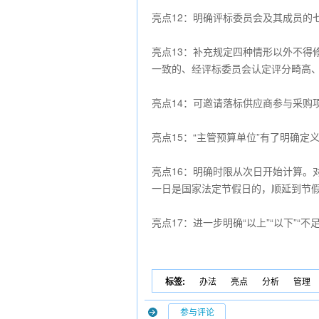
亮点12：明确评标委员会及其成员的
亮点13：补充规定四种情形以外不得
一致的、经评标委员会认定评分畸高
亮点14：可邀请落标供应商参与采购
亮点15：“主管预算单位”有了明确
亮点16：明确时限从次日开始计算。
一日是国家法定节假日的，顺延到节
亮点17：进一步明确“以上”“以下”“
标签:
办法
亮点
分析
管理
参与评论