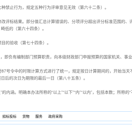
七种禁止行为，规定五种行为评审意见无效（第六十二条）。
修改评标结果。即分值汇总计算错误的、分项评分超出评分标准范围的、
、畸低的（第六十四条）。
项目的验收（第七十四条）。
定义，即负有编制部门预算职责，向本级财政部门申报预算的国家机关、事
对87号令中的时限计算方式进行了统一，规定按日计算期间的，开始当天
假日后的次日为期限的最后一日（第八十五条）。
不足”的内涵。明确本办法所称的“以上”“以下”“内”“以内”，包括本数；所称
招标投标
货物
服务
政府采购