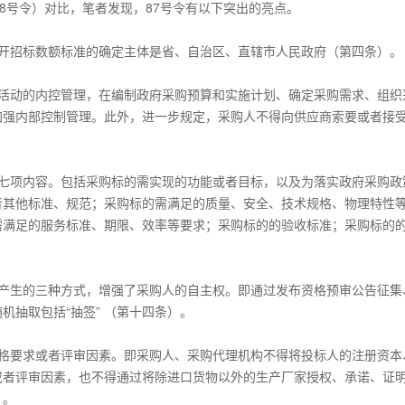
18号令）对比，笔者发现，87号令有以下突出的亮点。
公开招标数额标准的确定主体是省、自治区、直辖市人民政府（第四条）。
标活动的内控管理，在编制政府采购预算和实施计划、确定采购需求、组织
加强内部控制管理。此外，进一步规定，采购人不得向供应商索要或者接
的七项内容。包括采购标的需实现的功能或者目标，以及为落实政府采购政
者其他标准、规范；采购标的需满足的质量、安全、技术规格、物理特性
需满足的服务标准、期限、效率等要求；采购标的的验收标准；采购标的
单产生的三种方式，增强了采购人的自主权。即通过发布资格预审公告征集
机抽取包括“抽签” （第十四条）。
资格要求或者评审因素。即采购人、采购代理机构不得将投标人的注册资本
或者评审因素，也不得通过将除进口货物以外的生产厂家授权、承诺、证
）。