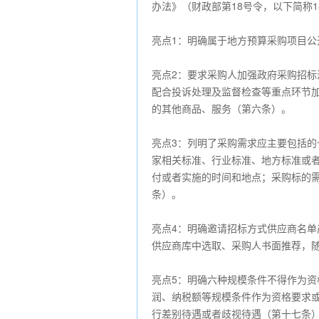
办法》（财政部第18号令，以下简称
亮点1：明确属于地方预算采购项目
亮点2：要求采购人加强政府采购招
配合投诉处理及监督检查等重点环节
的其他商品、服务（第六条）。
亮点3：列明了采购需求应主要包括
家相关标准、行业标准、地方标准或
付或者实施的时间和地点；采购标的
条）。
亮点4：明确邀请招标方式供应商名
供应商库中选取、采购人书面推荐，随
亮点5：明确六种规模条件不得作为
润、纳税额等规模条件作为资格要求
行差别待遇或者歧视待遇（第十七条