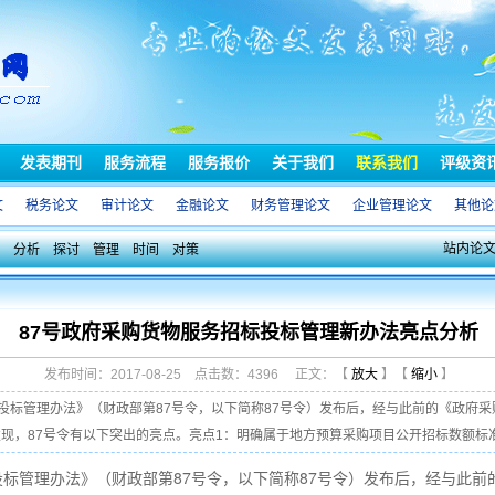
发表期刊
服务流程
服务报价
关于我们
联系我们
评级资
文
税务论文
审计论文
金融论文
财务管理论文
企业管理论文
其他论
站内论
分析
探讨
管理
时间
对策
87号政府采购货物服务招标投标管理新办法亮点分析
发布时间：2017-08-25 点击数：4396 正文：【
放大
】【
缩小
】
投标管理办法》（财政部第87号令，以下简称87号令）发布后，经与此前的《政府
现，87号令有以下突出的亮点。亮点1：明确属于地方预算采购项目公开招标数额标准的
标管理办法》（财政部第87号令，以下简称87号令）发布后，经与此前