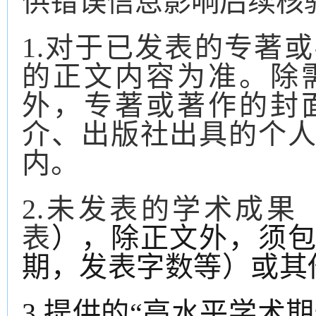
供错误信息影响后续核
1
.对于已发表的专著
的正文内容为准。
除
外，专著或著作的封
介、出版社出具的个
内
。
2.未发表的学术成果
表
）
，除正文外，须
期，发表字数等
）
或其
3
.提供的“高水平学术