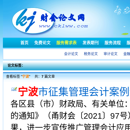
首页
免费论文
服务需求表
发表期刊
服务流程
会计论文
税务论文
审计论文
金
论文标签：
查看标签 "
宁波
"
共：
7
篇文章
宁波
市征集管理会计案例
各区县（市）财政局、有关单位
的通知》（甬财会〔2021〕9
果，进一步宣传推广管理会计应