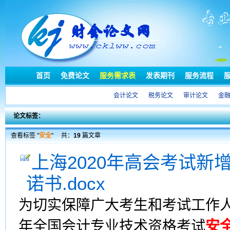
首页
免费论文
服务需求表
发表期刊
服务流程
会计论文
税务论文
审计论文
金
论文标签：
查看标签 "
安全
"
共：
19
篇文章
上海2020年高会考试新
诺书.docx
为切实保障广大考生和考试工作
年全国会计专业技术资格考试
安