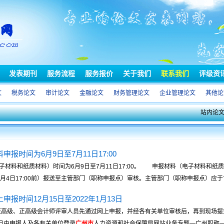
发表期刊
服务流程
服务报价
关于我们
联系我们
评级资
文
税务论文
审计论文
金融论文
财务管理论文
企业管理论文
其他论
站内论
申报时间为6月9日至7月11日17:00
材料和纸质材料）时间为6月9日至7月11日17:00。 申报材料（电子材料和纸
日17:00前）报送至主管部门（职称申报点）审核。主管部门（职称申报点）应于7月11日
申报时间12月15日至2022年1月13日
度高级、正高级会计师评审人员先通过网上申报，并经各有关单位审核后，再到现场
13日由申报人及各有关单位登录
广州市
人力资源和社会保障局网站业务专题—广州职称—职 