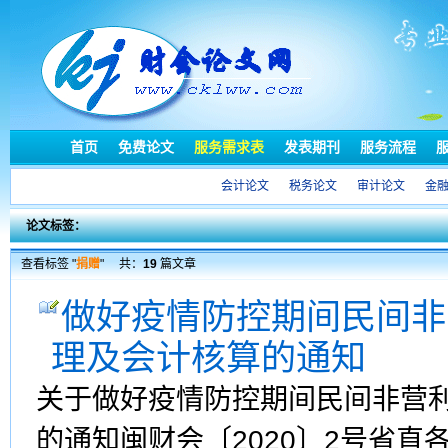
首页
免费论文
服务需求表
发表期刊
服务流程
会计论文
税务论文
审计论文
金
论文标签：
查看标签 "
捐赠
"
共：
19
篇文章
做好疫情防控期间民间非
理及会计核算的通知
关于做好疫情防控期间民间非营
的通知闽财会〔2020〕2号省