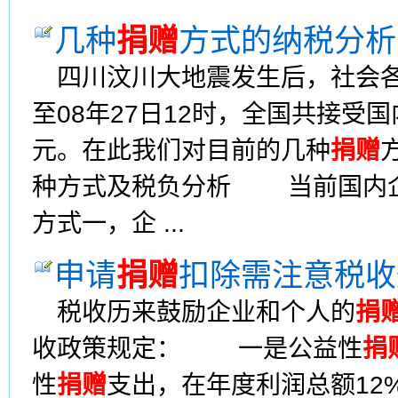
几种
捐赠
方式的纳税分析
四川汶川大地震发生后，社会各
至08年27日12时，全国共接受
元。在此我们对目前的几种
捐赠
种方式及税负分析 当前国内
方式一，企 ...
申请
捐赠
扣除需注意税收
税收历来鼓励企业和个人的
捐
收政策规定： 一是公益性
捐
性
捐赠
支出，在年度利润总额12