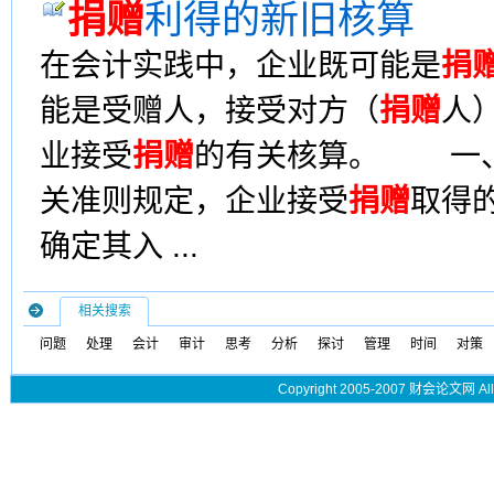
捐赠
利得的新旧核算
在会计实践中，企业既可能是
捐
能是受赠人，接受对方（
捐赠
人
业接受
捐赠
的有关核算。 一
关准则规定，企业接受
捐赠
取得
确定其入 ...
相关搜索
问题
处理
会计
审计
思考
分析
探讨
管理
时间
对策
Copyright 2005-2007 财会论文网 All 