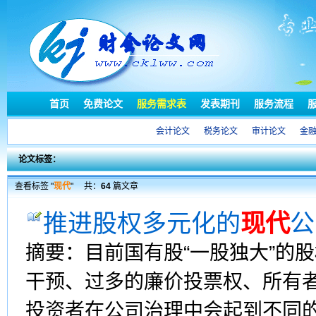
首页
免费论文
服务需求表
发表期刊
服务流程
会计论文
税务论文
审计论文
金
论文标签：
查看标签 "
现代
"
共：
64
篇文章
推进股权多元化的
现代
公
摘要：目前国有股“一股独大”的
干预、过多的廉价投票权、所有
投资者在公司治理中会起到不同