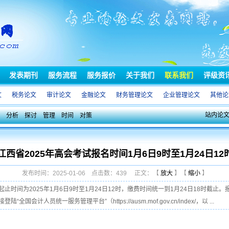
发表期刊
服务流程
服务报价
关于我们
联系我们
评级资
文
税务论文
审计论文
金融论文
财务管理论文
企业管理论文
其他论
站内论
分析
探讨
管理
时间
对策
江西省2025年高会考试报名时间1月6日9时至1月24日12
发布时间：2025-01-06 点击数：439 正文：【
放大
】【
缩小
】
时间为2025年1月6日9时至1月24日12时，缴费时间统一到1月24日18时截
计人员统一服务管理平台”（https://ausm.mof.gov.cn/index/，以 ...