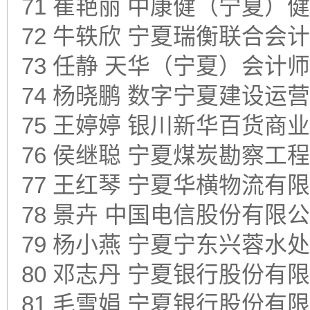
71 崔艳丽 中康健（宁夏）
72 牛轶欣 宁夏瑞衡联合会
73 任静 天华（宁夏）会
74 杨晓鹏 数字宁夏建设运
75 王婷婷 银川新华百货商
76 侯继聪 宁夏煤炭勘察工
77 王红琴 宁夏华横物流有
78 景卉 中国电信股份有限
79 杨小燕 宁夏宁东兴蓉水
80 邓志丹 宁夏银行股份有
81 毛雪娟 宁夏银行股份有