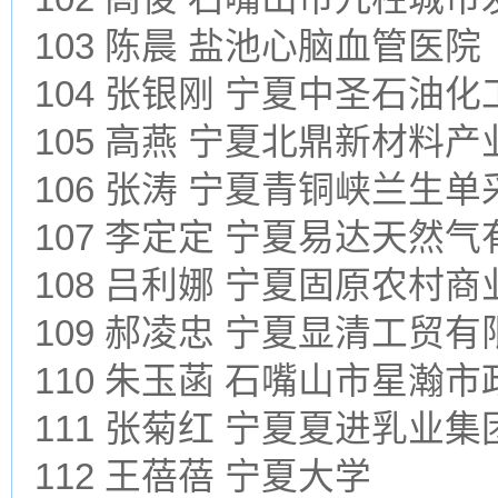
103 陈晨 盐池心脑血管医院
104 张银刚 宁夏中圣石油
105 高燕 宁夏北鼎新材料
106 张涛 宁夏青铜峡兰生
107 李定定 宁夏易达天然
108 吕利娜 宁夏固原农村
109 郝凌忠 宁夏显清工贸
110 朱玉菡 石嘴山市星瀚
111 张菊红 宁夏夏进乳业
112 王蓓蓓 宁夏大学