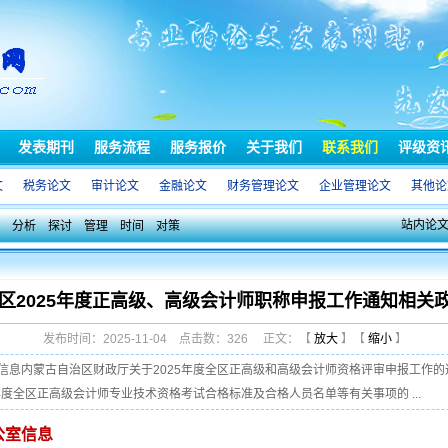
发表期刊
服务流程
服务报价
关于我们
联系我们
评级资
文
税务论文
审计论文
金融论文
财务管理论文
企业管理论文
其他论
站内论
分析
探讨
管理
时间
对策
区2025年度正高级、高级会计师职称申报工作通知相关
发布时间：2025-11-04 点击数：326 正文：【
放大
】【
缩小
】
息内蒙古自治区财政厅关于2025年度全区正高级和高级会计师资格评审申报工作的通知(
年度全区正高级会计师专业技术资格考试合格标准及合格人员名单等有关事项的 ...
公室信息