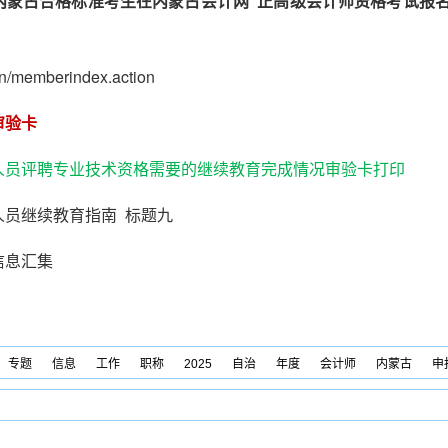
内蒙古合格标准考生在内蒙古会计网“正高级会计师资格考试报名
n/memberindex.action
审验卡
人员评聘专业技术资格需要的继续教育完成情况审验卡打印
人员继续教育指南 标题九
信息汇集
专题
信息
工作
职称
2025
自治
年度
会计师
内蒙古
申