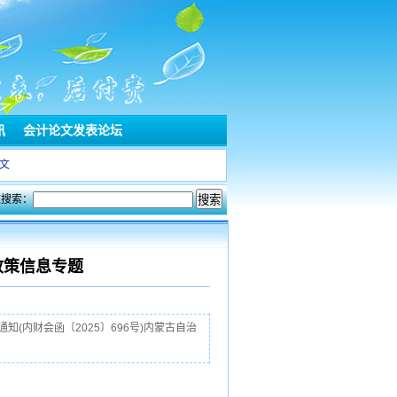
讯
会计论文发表论坛
文
文搜索：
政策信息专题
内财会函〔2025〕696号)内蒙古自治