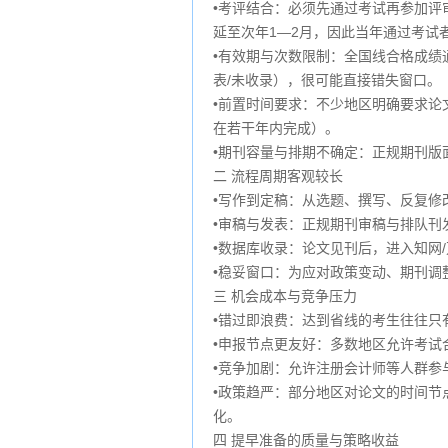
•考评结合：必须先通过考试再参加评
延至次年1—2月，因此当年通过考试
•有效期与次数限制：全国线合格成绩
表/未收录），很可能直接错失窗口。
•前置时间要求：不少地区明确要求论文
在若干年内完成）。
•期刊容量与排期不确定：正规期刊版
二 流程周期客观较长
•写作到定稿：从选题、撰写、反复修
•审稿与发表：正规期刊审稿与排队刊
•数据库收录：论文见刊后，进入知网
•稳妥窗口：为应对政策变动、期刊调
三 机会成本与竞争压力
•错过即浪费：达到省线的考生往往
•申报节点更友好：多数地区允许考
•竞争加剧：允许注册会计师等人群参
•政策趋严：部分地区对论文的时间节
化。
四 提早准备的质量与策略收益