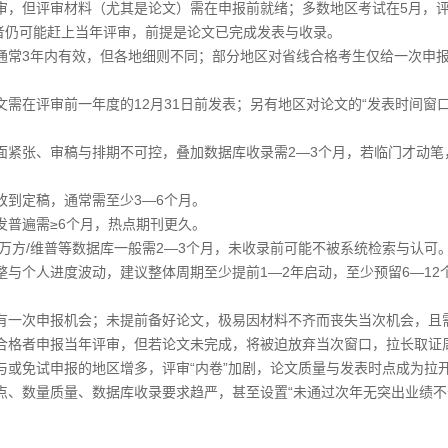
审，但评审材料（尤其是论文）需在申报前就绪；多数地区考试在5月，
者仍可能赶上当年评审，前提是论文已完成发表与收录。
通常3年内有效，但各地细则不同；部分地区对省线合格考生仅给一次申
需在评审前一年度的12月31日前发表；另有地区对论文的“发表时间窗口
面紧张、审稿与排期不可控，叠加数据库收录需2—3个月，若临门才动笔，
改到定稿，通常需至少3—6个月。
发普遍需≥6个月，热点期刊更久。
/万方/维普等数据库一般需2—3个月，未收录前可能不被系统检索与认可
整与个人进度波动，建议整体周期至少提前1—2年启动，至少预留6—12
只有一次申报机会；未提前备好论文，极易因材料不齐而丧失当次机会，且
试合格者申报当年评审，但若论文未完成，将被迫放弃当次窗口，拉长取证
与或免试申报的地区增多，评审“内卷”加剧，论文质量与发表时点成为拉
点、数量质量、数据库收录要求趋严，甚至设置“未通过次年无突出业绩不