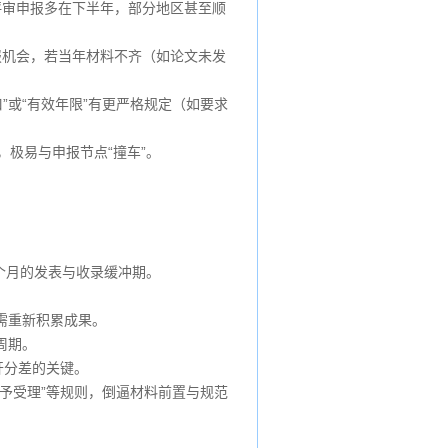
评审申报多在下半年，部分地区甚至顺
报机会，若当年材料不齐（如论文未发
”或“有效年限”有更严格规定（如要求
极易与申报节点“撞车”。
。
个月的发表与收录缓冲期。
需重新积累成果。
周期。
开分差的关键。
予受理”等规则，倒逼材料前置与规范