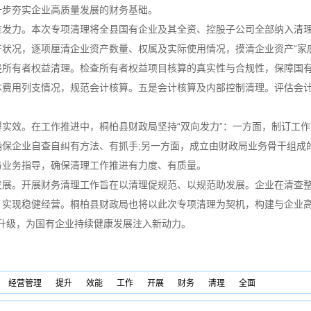
一步夯实企业高质量发展的财务基础。
力。本次专项清理将全县国有企业及其全资、控股子公司全部纳入清理
状况，逐项厘清企业资产数量、权属及实际使用情况，摸清企业资产“家
是所有者权益清理。检查所有者权益项目核算的真实性与合规性，保障国
本费用列支情况，规范会计核算。五是会计核算及内部控制清理。评估会
效。在工作推进中，桐柏县财政局坚持“双向发力”：一方面，制订工作
确保企业自查自纠有方法、有抓手;另一方面，成立由财政局业务骨干组成
与业务指导，确保清理工作推进有力度、有质量。
。开展财务清理工作旨在以清理促规范、以规范助发展。企业在清查整
，实现稳健经营。桐柏县财政局也将以此次专项清理为契机，构建与企业
范”升级，为国有企业持续健康发展注入新动力。
经营管理
提升
效能
工作
开展
财务
清理
全面