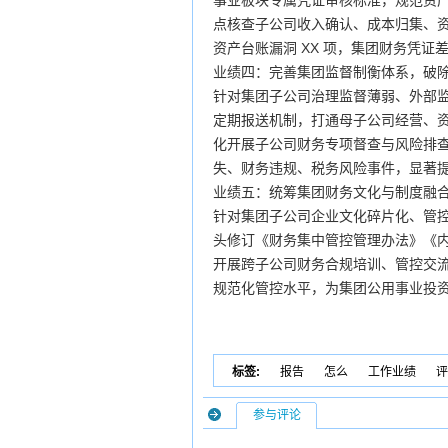
事业板块专属凭证审核标准，规范资
点核查子公司收入确认、成本归集、资
资产台账漏洞 XX 项，集团财务凭
业绩四：完善集团监督制衡体系，破
针对集团子公司治理监督薄弱、外部
定期报送机制，打通母子公司经营、
化开展子公司财务专项督查与风险排
失、财务违规、税务风险事件，显著
业绩五：统筹集团财务文化与制度融
针对集团子公司企业文化碎片化、管
头修订《财务集中管控管理办法》《
开展跨子公司财务合规培训、管控交
规范化管控水平，为集团公用事业投
标签:
报告
怎么
工作业绩
评
参与评论