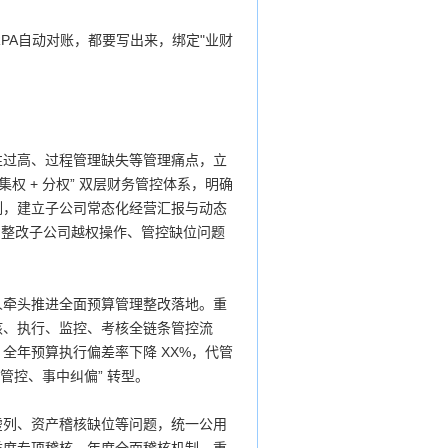
RPA自动对账，都要写出来，绑定"业财
性过高、过程管理缺失等管理痛点，立
 + 分权” 双层财务管控体系，明确
制，建立子公司常态化经营汇报与动态
，整改子公司越权操作、管控缺位问题
人牵头推进全面预算管理整改落地。重
核、执行、监控、考核全链条管控流
全年预算执行偏差率下降 XX%，代管
管控、事中纠偏” 转型。
虚列、资产稽核缺位等问题，统一公用