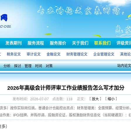
发表期刊
服务流程
服务报价
关于我们
联系我们
评级资
文
税务论文
审计论文
金融论文
财务管理论文
企业管理论文
其他论
站内论
分析
探讨
管理
时间
对策
2026年高级会计师评审工作业绩报告怎么写才加分
发布时间：2026-07-07 点击数：118 正文：【
放大
】【
缩小
】
别贪多）按你实际岗位挑，普通会计也能挖出亮点：财务管理类：全面预算、经营分析
类：IPO/挂牌、并购尽调、投融资论证、股权激励财务信息化（当前硬通货）：ERP
贪多）