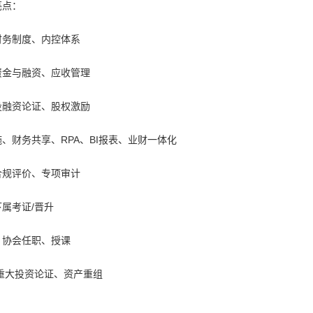
亮点：
财务制度、内控体系
资金与融资、应收管理
投融资论证、股权激励
、财务共享、RPA、BI报表、业财一体化
合规评价、专项审计
属考证/晋升
、协会任职、授课
重大投资论证、资产重组