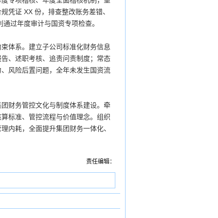
季度专项稽核、年度全面稽核机制，重
凭证 XX 份，排查整改账务差错、
顺利通过年度审计与国资专项检查。
约束体系。建立子公司标准化财务信息
报告、述职考核、追责问责制度；常态
力、风险后置问题，全年未发生国资流
集团财务管控文化与制度体系建设。牵
核算标准、管控流程与价值理念。组织
管理内耗，全面提升集团财务一体化、
责任编辑：