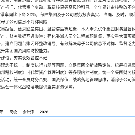
产处置、项目运维、财政补贴等特殊业务报账资料。建立月度常规稽核、
产折旧、代管资产变动、税费核算等高风险科目。全年累计审核整改不合规
证差错率同比下降 XX%，保障集团及子公司财务报表真实、准确、及时，
除母子公司信息不对称风险
监事缺位、信息壁垒突出、监管滞后等短板，本人牵头优化集团财务监督
资产、财务数据互通渠道；强化委派人员全过程履职监督，落实重大事项
查，建立问题台账闭环整改销号。有效解决母子公司信息不对称、监督乏
提升集团国资风险防控能力。
合建设，夯实长效管控基础
控理念不统一、制度执行力弱等问题，立足集团全新战略定位，统筹推进
内部稽核制度》《代管资产管理制度》等多项内控制度，统一全集团财务
流活动，统一全员财务合规、国资保值、战略落地管理思维，消除子公司
资运营一体化战略落地提供坚实财务保障。
审
高级
会计师
2026