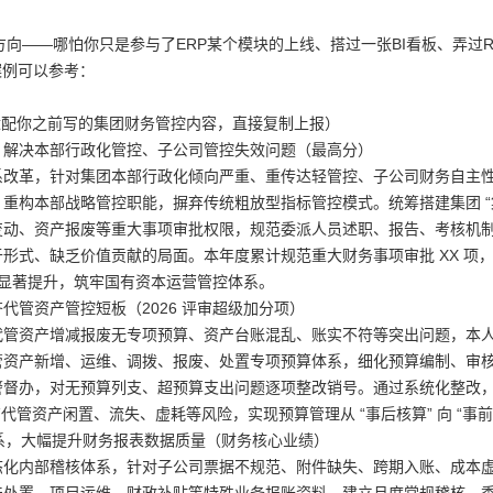
方向——哪怕你只是参与了ERP某个模块的上线、搭过一张BI看板、弄过
案例可以参考：
适配你之前写的集团财务管控内容，直接复制上报）
，解决本部行政化管控、子公司管控失效问题（最高分）
系改革，针对集团本部行政化倾向严重、重传达轻管控、子公司财务自主
重构本部战略管控职能，摒弃传统粗放型指标管控模式。统筹搭建集团 “集权
变动、资产报废等重大事项审批权限，规范委派人员述职、报告、考核机
形式、缺乏价值贡献的局面。本年度累计规范重大财务事项审批 XX 项
性显著提升，筑牢国有资本运营管控体系。
代管资产管控短板（2026 评审超级加分项）
代管资产增减报废无专项预算、资产台账混乱、账实不符等突出问题，本
管资产新增、运维、调拨、报废、处置专项预算体系，细化预算编制、审
督办，对无预算列支、超预算支出问题逐项整改销号。通过系统化整改，
有代管资产闲置、流失、虚耗等风险，实现预算管理从 “事后核算” 向 “事前
体系，大幅提升财务报表数据质量（财务核心业绩）
态化内部稽核体系，针对子公司票据不规范、附件缺失、跨期入账、成本