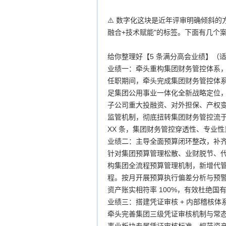
⚠️ 数字化这块是近年评审明确倾斜的
融合+技术赋能"的标签。下面有几个
给你整理好【5 条满分高会业绩】（
业绩一：牵头重构集团财务管控体系
任职期间，牵头完成集团财务管控体
足集团公用事业一体化全新战略定位，
子公司重大投融资、对外担保、产权
监管机制，彻底扭转集团财务管控流于
XX 条，集团财务管控穿透性、专业
业绩二：主导全面预算闭环整改，补齐
针对集团预算管理松散、业财脱节、
构集团全流程预算管理机制，新增代
程。按月开展预算执行偏差分析与预警
资产账实相符率 100%，有效杜绝国
业绩三：搭建凭证审核 + 内部稽核
牵头完善集团三级凭证审核机制与常