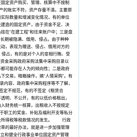
在固定资产购买、管理、核算中不按制
产的账实不符，资产存量不清。主要原
的实际数量和增减变化情况，有的单位
是建造的固定资产，由于资金不足、决
挂在“在建工程”和往来账户中；三是盘
长期被隐满、借用、侵占。由于种种
连动，表现为赠送、侵占、借用对方的
、侵占，有的是对个人的变相行贿、受
资金采购政府采购法集中采购目录以
等都可能存在人为的倾向性；二是政府
下交易，暗箱操作，搞“人情采购”。有
目录内容、政府集中采购程序等不了解，
签定不规范，有的不签定《租赁合
不透明、不公开，有的以低价格租出，
纳入财务统一核算，出租收入不按规定
用于职工的奖金、补贴及福利开支等私分
以及所得税等税款情况的发生。 行政
效率的最好办法，就是进一步加强管理
立和健全行政事业单位固定资产管理