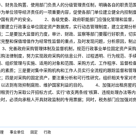
导、财务及购置、使用部门负责人的分级管理责任制，明确各自的职责范
作为单位领导经济责任的一项重要内容，促使各部门单位建立健全内控制
护国有资产的安全。 2、各级党委、政府职能部门应强化管理和监督，
门要建立行政事业单位固定资产数据库，实行动态管理制度，建立定期分
制；二是要加大监督的力度，审计、财政、监察等部门要履行好职责，切
实完整和保值增值作为经常性监督的重点，及时发现问题，分析原因，制
3、完善政府采购管理体制及监督机制，规范行政事业单位固定资产采购
采购法律制度，努力实现政府采购的信息公开、过程透明、行为规范、手
则、组织管理与实施、适用的对象和范围、采购方式、工作程序、监督检
员的素质；三是要对集中采购机构和工作人员实行全流程的跟踪监督和管
败；四是对采购的固定资产，要注重分析和可行性研究，组织相关专家对
，以达到有效抑制腐败、维护国家利益的目的。 4、加强对出租房屋的
租赁行为采取公开招标方式、实行“收支两条线”核算、违规处理办法等
金时，必须向承租人开具财政监制的专用票据；同时，税务部门应加强对
理
事业单位
固定
行政