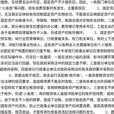
政拨款，在经费支出中列支，固定资产不计提折旧，因此，一些部门单位
设“小金库”等问题，损失浪费现象时有发生，主要表现在： 1、固定资
时，无法真实反映和有效控制固定资产实物状况，不能真实反映固定资产
立固定资产台账或卡片，导致账、物脱节，账面总值对实物失去控制；二
入账，部分单位甚至在建造的办公楼、教学楼已使用多年后，工程支出仍
，由于各种原因滞留账外不入账，形成资产的账外循环。 2、固定资产
提供实物，如行业性管理单位、行政隶属关系、权力机关单位，有的上下
?雪，冲抵行政事业性收入，这些资产以各种名义长期被单位和个人借用
对固定资产购置的制约力度不够。审计中发现行政事业单位在使用财政性
产的实际操作中，仍存在一些漏洞：一是在谈判小组的选择、标书的撰写
系的应当自行回避，但在政府采购法中的规定力度不够；三是部分单位私
规避政府采购；四是部分行政事业单位对政府采购法的有关政府集中采购
。 4、房屋出租不规范，收支自行支配搞“账外账”。一是房屋租赁合同
符合法律的规范要求，造成租赁费不能及时收取；二是有些单位对外招租
产无偿转给下属单位租赁经营，变相转移国有资产租赁收入；三是收支不
于账外，形成“小金库”，有的租赁收入直接冲抵单位的账外招待费，或
失。由于收支不入账的核算，造成了出租、出借方偷逃房产税、营业税
致国有资产的流失。防止行政事业单位固定资产的闲置浪费，提高其使用
加强监管、规范收益，才能有效杜绝各类违纪违规问题的发生。 1、建