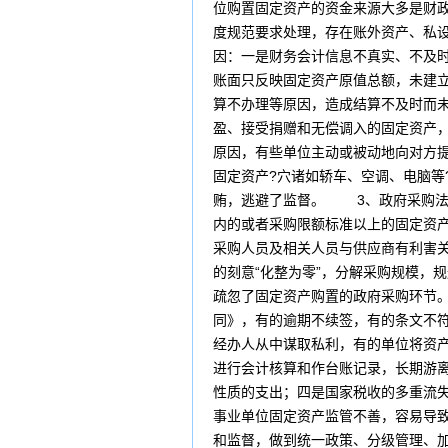
位购置固定资产的资金来源大多是财
度规范要求处理，存在账外资产、私
因：一是财务会计信息不真实、不及
账面只反映固定资产原值总额，未建
算不办理等原因，造成结算不及时而未
盈、接受捐赠和无偿调入的固定资产
原因，有些单位主动或被动地向对方
固定资产?穴诸如轿车、空调、电脑等
贿，逃避了监督。 3、政府采购法
内的或者采购限额标准以上的固定资
采购人员及相关人员与供应商有利害关
的刻意“化整为零”，分解采购规模，
疏忽了固定资产购置的政府采购环节
同》，有的逾期不续签，有的条文不
经办人从中谋取私利，有的单位将资
进行会计核算和作台账记录，长期游离
性质的支出；四是国家税收的多重流
事业单位固定资产监管不善，容易导
和监督，做到统一政策、分级管理、