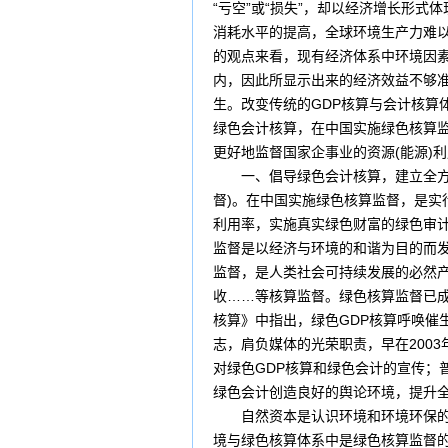
“亏空”或“损失”，却以经济增长形
消耗水平的提高，全球环境生产力难
的观点来看，现有经济体系中环境因素
内，因此所显示出来的经济效益不够准
生。改变传统的GDP核算与会计核算
绿色会计核算，在中国实施绿色核算
更好地监督国家企事业的资源(能源
一、倡导绿色会计核算，建立全方
督)。在中国实施绿色核算监督，是
利用率，实施真实绿色财富的绿色审计
监督是以经济与环境的和谐为目的而
监督，是人类社会可持续发展的必然产
收……等核算监督。绿色核算监督已
核算》中指出，绿色GDP核算呼唤催
志，肩负媒体的光荣职责，早在200
对绿色GDP核算和绿色会计的宣传；
绿色会计创造良好的舆论环境，提
自然资本是认识环境和环境环保的一
境与绿色核算体系中是绿色核算监督的