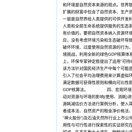
和环境是自然资本来源的观点。世界银
扩展的财富中包含了自然资本、生产
一层是自然界给人类提供的可供开发
人类和全部生命系统提供服务的生态
有价值的，要把自然资本纳入资源环
应，没有考虑环境污染和生态破坏导致
破坏环境、过度使用自然资源的行为，
境挑战，利用全新的绿色GDP核算体
上，环保专家钟定胜提出了运用“可持
该方法针对国民经济生产中每个可能
引入了社会平均治理费用来计算虚拟
满足数据可获得性原则和横向可比性原
GDP核算法。 四、宏观环境会
动对资源与环境的影响(使用、消耗)
源耗减估价方法进行案例分析，使入
者成本法、自然资产的租金净价格法、
“神火股份”)及石油天然所行业上市公
用性与可行性进行探索性的实证