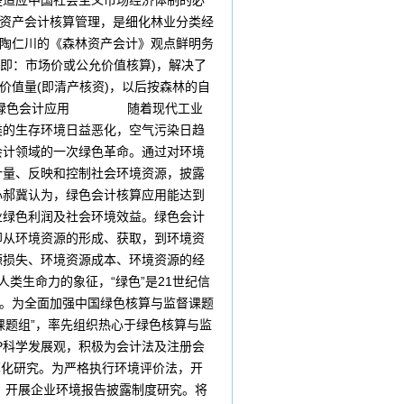
是适应中国社会主义市场经济体制的必
林资产会计核算管理，是细化林业分类经
部陶仁川的《森林资产会计》观点鲜明务
(即：市场价或公允价值核算)，解决了
价值量(即清产核资)，以后按森林的自
六、绿色会计应用 随着现代工业
类的生存环境日益恶化，空气污染日趋
会计领域的一次绿色革命。通过对环境
计量、反映和控制社会环境资源，披露
心郝冀认为，绿色会计核算应用能达到
业绿色利润及社会环境效益。绿色会计
即从环境资源的形成、获取，到环境资
源损失、环境资源成本、环境资源的经
生命力的象征，“绿色”是21世纪信
战。为全面加强中国绿色核算与监督课题
题组”，率先组织热心于绿色核算与监
P科学发展观，积极为会计法及注册会
化研究。为严格执行环境评价法，开
4．开展企业环境报告披露制度研究。将