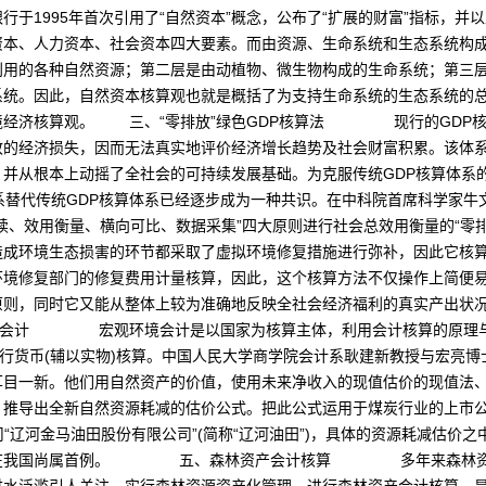
行于1995年首次引用了“自然资本”概念，公布了“扩展的财富”指标，
资本、人力资本、社会资本四大要素。而由资源、生命系统和生态系统构
利用的各种自然资源；第二层是由动植物、微生物构成的生命系统；第三
系统。因此，自然资本核算观也就是概括了为支持生命系统的生态系统的
境经济核算观。 三、“零排放”绿色GDP核算法 现行的GDP核
的经济损失，因而无法真实地评价经济增长趋势及社会财富积累。该体系
并从根本上动摇了全社会的可持续发展基础。为克服传统GDP核算体系
系替代传统GDP核算体系已经逐步成为一种共识。在中科院首席科学家牛
续、效用衡量、横向可比、数据采集”四大原则进行社会总效用衡量的“零排
造成环境生态损害的环节都采取了虚拟环境修复措施进行弥补，因此它核
环境修复部门的修复费用计量核算，因此，这个核算方法不仅操作上简便
则，同时它又能从整体上较为准确地反映全社会经济福利的真实产出状况
计 宏观环境会计是以国家为核算主体，利用会计核算的原理与环
进行货币(辅以实物)核算。中国人民大学商学院会计系耿建新教授与宏亮
耳目一新。他们用自然资产的价值，使用未来净收入的现值估价的现值法
推导出全新自然资源耗减的估价公式。把此公式运用于煤炭行业的上市公司
司“辽河金马油田股份有限公司”(简称“辽河油田”)，具体的资源耗减估价
研究在我国尚属首例。 五、森林资产会计核算 多年来森林资源