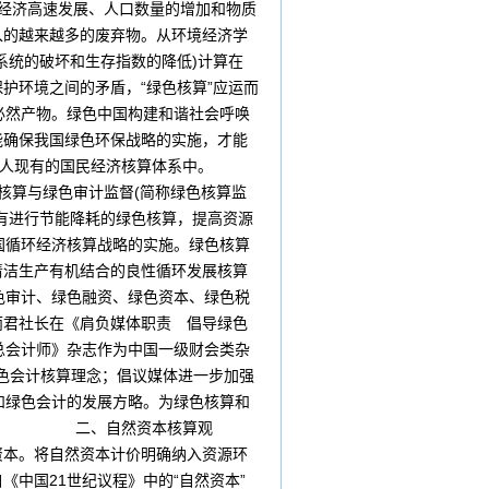
的经济高速发展、人口数量的增加和物质
入的越来越多的废弃物。从环境经济学
系统的破坏和生存指数的降低)计算在
护环境之间的矛盾，“绿色核算”应运而
必然产物。绿色中国构建和谐社会呼唤
能确保我国绿色环保战略的实施，才能
的计人现有的国民经济核算体系中。
与绿色审计监督(简称绿色核算监
有进行节能降耗的绿色核算，提高资源
国循环经济核算战略的实施。绿色核算
清洁生产有机结合的良性循环发展核算
色审计、绿色融资、绿色资本、绿色税
丽君社长在《肩负媒体职责 倡导绿色
总会计师》杂志作为中国一级财会类杂
绿色会计核算理念；倡议媒体进一步加强
和绿色会计的发展方略。为绿色核算和
业的发展。 二、自然资本核算观
本。将自然资本计价明确纳入资源环
中国21世纪议程》中的“自然资本”