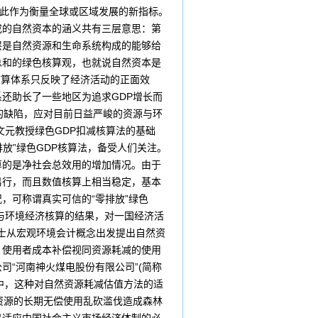
并以此作为衡量全球或区域发展的新指标。
成的自然资本的涵义共有三层意思：第
层是自然资源和生命系统构成的能够给
总和的绿色核算观，也就说自然资本是
算体系只反映了经济活动的正面效
还助长了一些地区为追求GDP增长而
的缺陷，应对目前日益严峻的资源与环
文元教授绿色GDP扣减核算法的基础
放”绿色GDP核算法，备受人们关注。
算的是净社会总效用的增加情况。由于
易行，而且数值核算上相当稳定，基本
，可称谓真实可信的“零排放”绿色
境经济核算的结果，对一国经济活
博士从宏观环境会计概念出发提出自然资
、使用者成本补偿视同资源耗减的使用
“河南神火煤电股份有限公司”(简称
之中，这种对自然资源耗减估值方法的适
的长期无偿使用乱砍滥伐造成森林