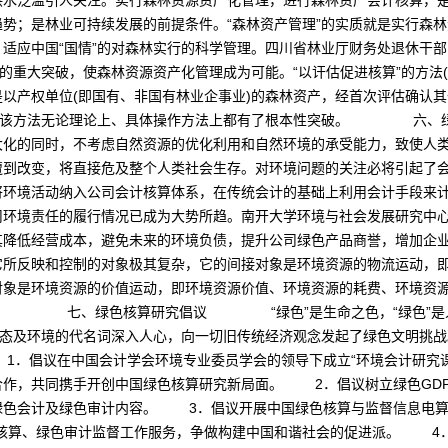
洪水泛滥引人关注。实行森林资源资产化管理，进行森林资产会计核算，
势；是林业可持续发展的前提条件。“森林资产管理”的实质就是实行森
适应中国“国情”的对森林实行的科学管理。四川省林业厅财务处退休干
法的重大突破，使森林资源资产化管理成为可能。“以讦估促进核算”的方法
以产权单位(即国有、非国有林业企事业)的森林资产，经首次评估确认其
值额，该方法无论理论上、具体操作方法上都有了根本性突破。 
大化的同时，不考虑自然资源的优化利用和自然环境的承受能力，致使人
遭到改变，将直接危及整个人类社会生存。对环境问题的关注必将引起了
将环境活动纳入公司会计核算体系，在传统会计的基础上利用会计手段来
司环境责任的履行情况已成为大势所趋。南开大学环境与社会发展研究中
其降低经营成本，避免未来的环境负债，提升公司绿色产品商誉，增加企
它所反映和控制的对象极其复杂，它的间接对象是环境资源的物流运动，
对象是环境资源的价值运动，即环境资源价值、环境资源的耗费、环境资
。 七、绿色核算研究倡议 “绿色”是生命之色，“绿色”是人类
生态及环境的代名词深入人心，向一切旧传统经济观念发起了绿色文明挑
1．倡议在中国会计学会环境专业委员学会的领导下成立“环境会计研究课
合作，共同携手开创中国绿色核算研究新局面。 2．倡议树立绿色GD
绿色会计及绿色审计内容。 3．倡议开展中国绿色核算与监督信息电算
色会计核算、绿色审计监督工作服务，争做构建中国和谐社会的促进派。 