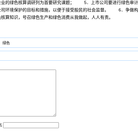
企业的绿色核算调研列为首要研究课题； 5．上市公司要进行绿色审计
公司环境保护的目标和措施，以便于接受股民的社会监督。 6．争做构
色核算知识，号召绿色生产和绿色消费从我做起，人人有责。
绿色
名