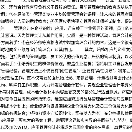
的普及。 5.加强管理会计教育，提高会计人员素质 建立一支素质
，这一环节会计教育界负有义不容辞的责任。目前管理会计的教育应从以
实例；②在经济类与管理类专业中均设置管理会计课程，让未来的管理者
③加强会计人员的后续教育；④国家应尽快建立管理会计师考试制度，
的条件 管理会计在企业的推广应用，还有赖于企业领导的重视，员工的
意识。因为管理会计从其作用看，实质上是一种管理活动，管理会计的
个方面着手：①在经济师等资格考试中增加管理会计的内容，这是一个很
适时地向企业领导宣传管理会计及其作用。 其次，培植相应的企业文
依托，包括先进的管理思想、员工公认的价值观念、严格的管理制度，以
方面着手：①培养职工的群体价值观，塑造企业精神；②给职工以自我发
管理经验。管理方法上不仅要有“刚性管理”，还要有“柔性引导”，将东
础管理工作。这不仅需要加强原始记录、定额管理、计量检测等会计基
机构、明确其工作职能，大力开发管理会计软件，实现企业管理会计电算
与财务管理、成本会计教材中内容重复交叉的部分进行适当删减，将应
面对竞争日益激烈的市场环境，我国应加紧进行战略管理会计理论与应用
移到成本计划上；使业绩评价紧紧围绕企业价值最大化及员工价值最大化
指标的有机结合；将物力资本向知识转化，坚持以人为本，充分挖掘和使
应用是一项庞大的系统工程，需要理论界和实务界的共同参与与努力，
以及加入WTO，应用管理会计必将成为我国企业的内在需求。21世纪