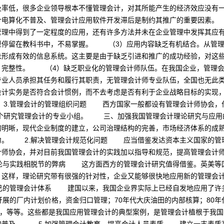
及率低，很多企业领导根本不懂管理会计，对其所能产生的经济效应没有
计电算化不普及、管理会计应用软件开发滞后是制约其推广的重要因素。
管理中得到了一定程度的应用，还有许多方法并未在企业管理中发挥其应
型停留在教科书中，不易掌握。 （3）应用内容缺乏有机结合。从管理
未形成有效的信息系统。这主要是由于缺乏引进和推广的成功经验，对这
、完整性。 （4）缺乏职业化的管理会计师队伍。在我国企业，管理会
专业人员承担其任务和履行其职责，无管理会计师专业队伍，全国也无此
会计实务是否符合会计惯例，而不去考虑是否有利于企业战略目标的实现
3.管理会计的管理组织问题 西方国家一般都设有管理会计师协会，
有一个研究管理会计的专业小组。 三、加强我国管理会计理论研究与
的明晰，现代企业制度的建立，公司治理结构的完善，市场经济体系的成
力。 2.解决管理会计规范化问题 应当借鉴发达资本主义国家的管
计师协会，并对目前我国管理会计的实践加以指导和规范，提高管理会计
论与实践相脱节的弊病 这方面西方的管理会计研究值得借鉴。英美等
。这样，理论研究带有很强的针对性，企业又能够很快地应用新的管理会
己的管理会计体系 建国以来，我国企业界实际上已经自发地应用了许多
开展的厂内计划价格，资金归口管理；70年代大庆油田的内部核算；80年
”，等等。这些都是我国应用管理会计的典型案例，是管理会计植根于我