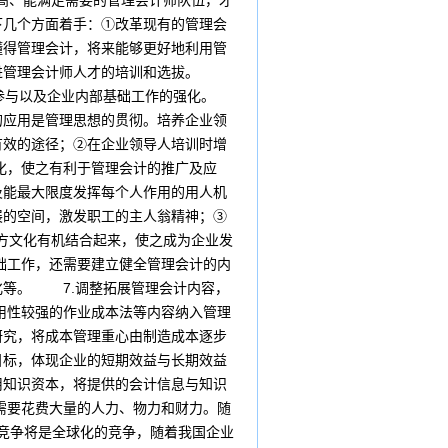
高、能满足需要的管理会计师队伍，才
下几个方面着手：①改革现有的管理会
懂得管理会计，将来能够更好地利用管
促进管理会计师人才的培训和选拔。
参与以及企业内部基础工作的强化。
应用是管理思想的贯彻。培养企业领
有效的途径；②在企业领导人培训时增
化，使之有利于管理会计的推广及应
及能最大限度发挥每个人作用的用人机
展的空间，激发职工的主人翁精神；③
西方文化有机结合起来，使之成为企业发
础工作，还需要建立健全管理会计的内
化等。 7.调整拓展管理会计内容，
用性较强的作业成本法等内容纳入管理
研究，将成本管理重心由制造成本逐步
目标，体现企业的短期效益与长期效益
用知识资本，将提供的会计信息与知识
需要花费大量的人力、物力和财力。随
的竞争将是全球化的竞争，随着我国企业