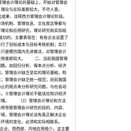
管理会计理论的基础上，开始对管理会
，理论与实际差距较大，不尽人意。
成果、诠释西方管理会计理论阶段。
场机制、管理信息、文化观念等都与
行理论和应用研究，理论研究和实际结
成功的，主要表现在：有些企业设置了
推行了目标成本与目标考核机制；实行
业只是模仿国内先进做法，对管理会计
计应用差距较大。 二、当前我国管理
题。如回归分析、保本点分析、经济
整。管理会计缺乏坚实的理论基础，构
性；管理会计缺乏统一规范；目前我国
静止的观点来分析研究问题，与社会动
多。④管理会计理论不能适应知识经济
管理。 （2）管理会计理论和方法
必将导致管理会计研究的目的、内容、
环境，管理会计理论没有真正解决企业
及环境的变化，必须和实际相联系。
企业，而西部、内地应用极少。这主要