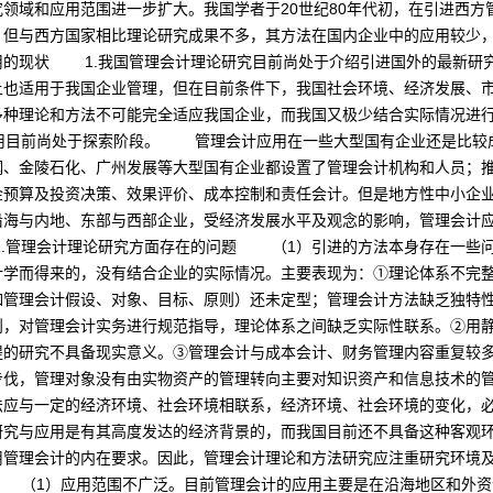
领域和应用范围进一步扩大。我国学者于20世纪80年代初，在引进西方
，但与西方国家相比理论研究成果不多，其方法在国内企业中的应用较少
现状 1.我国管理会计理论研究目前尚处于介绍引进国外的最新研究
适用于我国企业管理，但在目前条件下，我国社会环境、经济发展、市
多种理论和方法不可能完全适应我国企业，而我国又极少结合实际情况进
用目前尚处于探索阶段。 管理会计应用在一些大型国有企业还是比较
钢、金陵石化、广州发展等大型国有企业都设置了管理会计机构和人员；
金预算及投资决策、效果评价、成本控制和责任会计。但是地方性中小企
沿海与内地、东部与西部企业，受经济发展水平及观念的影响，管理会
.管理会计理论研究方面存在的问题 （1）引进的方法本身存在一些问
计学而得来的，没有结合企业的实际情况。主要表现为：①理论体系不完
如管理会计假设、对象、目标、原则）还未定型；管理会计方法缺乏独特
则，对管理会计实务进行规范指导，理论体系之间缺乏实际性联系。②用
提的研究不具备现实意义。③管理会计与成本会计、财务管理内容重复较
步伐，管理对象没有由实物资产的管理转向主要对知识资产和信息技术的
法应与一定的经济环境、社会环境相联系，经济环境、社会环境的变化，
研究与应用是有其高度发达的经济背景的，而我国目前还不具备这种客观
用管理会计的内在要求。因此，管理会计理论和方法研究应注重研究环境
（1）应用范围不广泛。目前管理会计的应用主要是在沿海地区和外资