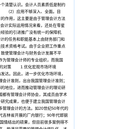
一个清楚认识。会计人员素质低是制约
 （2）应用不够深入、全面。目
有的作用，这主要是由于管理会计方法
会计实际运用情况来看，还处在零星
些经验的引进推广没有统一的保障机
计的任务和职能基本上由财务部门和
类技术资格考试。由于企业把工作重点
，致使管理会计与财务会计发展不平
作为管理会计师的专业组织，而我国
应用的对策 1.优化宏观市场环境
熟发达。因此，进一步优化市场环境，
理会计准则，出台我国管理会计准则；
师的地位，进而推动管理会计的理论研
国都有管理会计师协会，其成员由学术
计研究成果，也便于建立我国管理会计
管理会计的方法。如20世纪50年代的
代吉林省开展的厂内银行；90年代邯钢
国国情结出的硕果，但目前很多案例得不