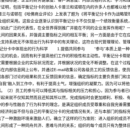
衡量指标是：企业的财务健康度、客户满意度、内部流程的优化、学习和
证明，包括平衡记分卡的创始人卡普兰和诺顿在内的许多人也都难以给予明
卡普兰与诺顿在《哈佛商业评论》上发表了题为《将平衡记分卡作为战略管
企业组织采用。这些企业逐渐认识到平衡记分卡不仅仅是一个绩效衡量系统
有如此广泛的代表性，在全世界得到推广并能在不同的企业发挥作用呢？
间的因果关系，并强调主要指标之间的相互平衡；另一方面是由于它在应
及支持系统无不体现出行为科学中的有关理论，这符合现代管理理论、管
卡中体现出的行为科学 1.提倡共同参与 “参与”本质上是一种激
意见的机会，因而有利于提高他们工作的积极性和主动性。平衡记分卡帮
定需要根据企业的实际状况而定，并根据状况的变化不断调整。在这个过
在内部信息网上公布，并通过E-mail收集公司各级员工的反馈信息，使
据各部门讨论的结果和员工反馈回来的信息，确定指标的主要负责部门和主
自我”融入到工作中，有利于提高士气，增强组织的凝聚力。因为可以将
感。（2）员工的参与可以降低其与指标相关的压力和担心，因为参与者已
行起来就不仅知其然而且还知其所以然，完成指标时会更加顺利、积极、
中的参与性融合了行为科学的理念，是满足组织成员受尊重和自我完善
的经济利益不但与自己的平衡记分卡的完成情况有关，还与本部门的指标
出了一种激励环境来激励人们，确立了这样的行为准则：进入组织的成员
之间形成了一种同舟共济、患难与共的关系；组织的每个成员只有为整体