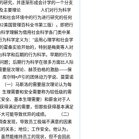
为的研究，并逐渐形成会计学的一个分支
含义及主要理论 人们对行为科学
然和社会环境中的行为进行研究的任何
82美国管理百科全书第三版）。即把行
为科学理解为借用社会科学各门类中某
行为科学定义为：“运用心理学和社会学
年的霍桑实验开始的，特别是梅奥等人对
为科学和后期的行为科学。早期的行为
足问题；后期行为科学在很多方面比人际
需要层次理论、赫茨伯格的激励——保
、库尔特•卢引的团体动力学说、莫雷诺
 （一）马斯洛的需要层次理论认为每
。生理需要和安全需要称为较低级的需
（安全、基本生理需要）和薪金对于人
全获得满足的需要，但那些获得基本满足
素不大可能导致优异的成绩。 （二）
调查发现，导致员工极端不满意的因素
属的关系；地位；工作安全。他认为，
，虽然能维持员工的现状，但不会因此