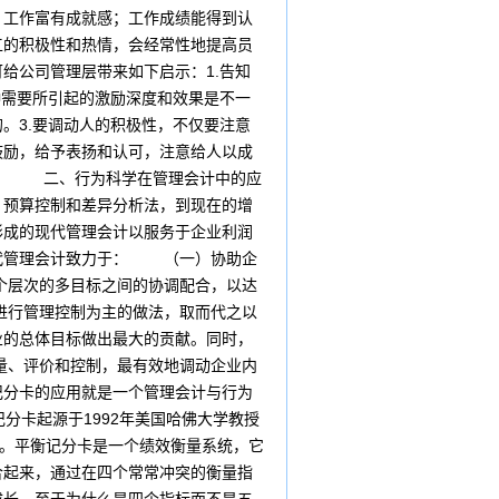
：工作富有成就感；工作成绩能得到认
工的积极性和热情，会经常性地提高员
给公司管理层带来如下启示：1.告知
种需要所引起的激励深度和效果是不一
。3.要调动人的积极性，不仅要注意
鼓励，给予表扬和认可，注意给人以成
间。 二、行为科学在管理会计中的应
预算控制和差异分析法，到现在的增
形成的现代管理会计以服务于企业利润
现代管理会计致力于： （一）协助企
个层次的多目标之间的协调配合，以达
进行管理控制为主的做法，取而代之以
业的总体目标做出最大的贡献。同时，
量、评价和控制，最有效地调动企业内
记分卡的应用就是一个管理会计与行为
卡起源于1992年美国哈佛大学教授
结。平衡记分卡是一个绩效衡量系统，它
合起来，通过在四个常常冲突的衡量指