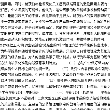
保健因素。同时，赫茨伯格也发现使员工感到极端满意的激励因素主要有
责任感；个人发展的可能性。他认为，这些因素的改善能够激发和调动员
好，也能引起员工的不满，但是影响不是很大。赫茨伯格的双因素理论可
不一定就能带来满意，更不等于劳动生产率就一定能够提高。2.满足各
它会导致不满，但是即使获得满足，它的作用往往也是有限和不能持久的
重要的是要注意工作的安排，量才录用，使其各得其所。注意对人的精神
因素来调动人的积极性，才能起到更大的激励作用，并维持更长的时
据工人“搬运生铁试验”总结出的“科学管理方法”而得来的标准成本、
行为科学始终伴随着管理会计的形成和发展。只是以古典管理理论为基础
式表现的经济信息，对人的激励局限于经济利益。以行为科学为基础的
策方法由最优化准则向最满意准则转变。 （二）协助企业做好纵向各
组织成员个人目标之间的协调一致。 （三）改变过去靠行政命令强制
最有效的激励措施激励、引导企业各部门、各单位以至组织成员为实现企
可以从中得到最大的满足。 （四）用多样化的指标体系进行业绩的计
部各个成员的积极性，促使他们以最好的状态完成预定的目标体系。平衡
为科学在平衡记分卡中的应用 （一）平衡记分卡的原理 平衡记分
询企业总裁大卫•P•诺顿对十二家大型企业的业绩评价体系的成功经验的总
上的关键衡量指标，主要目的是将管理层制定的战略与运作层面的活动整