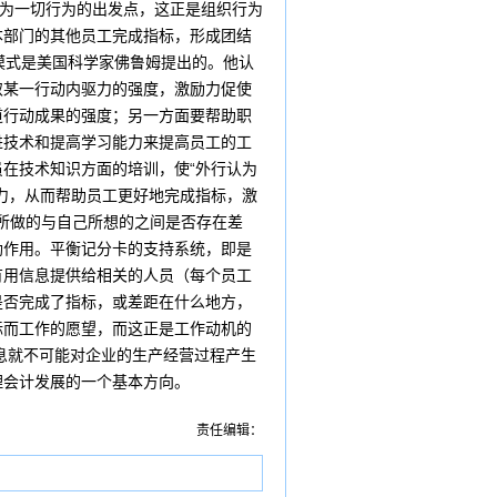
作为一切行为的出发点，这正是组织行为
本部门的其他员工完成指标，形成团结
模式是美国科学家佛鲁姆提出的。他认
取某一行动内驱力的强度，激励力促使
道行动成果的强度；另一方面要帮助职
进技术和提高学习能力来提高员工的工
在技术知识方面的培训，使“外行认为
力，从而帮助员工更好地完成指标，激
所做的与自己所想的之间是否存在差
励作用。平衡记分卡的支持系统，即是
有用信息提供给相关的人员（每个员工
是否完成了指标，或差距在什么地方，
标而工作的愿望，而这正是工作动机的
息就不可能对企业的生产经营过程产生
理会计发展的一个基本方向。
责任编辑：