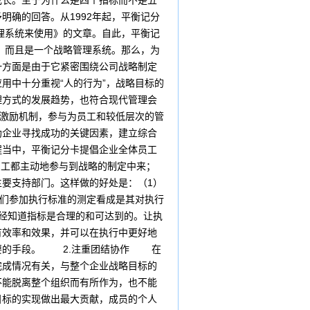
成长。至于为什么是四个指标而不是五
确的回答。从1992年起，平衡记分
理系统来使用》的文章。自此，平衡记
，而且是一个战略管理系统。那么，为
一方面是由于它紧密围绕公司战略制定
用中十分重视“人的行为”，战略目标的
理方式的发展趋势，也符合现代管理会
励机制，参与为员工和较低层次的管
助企业寻找成功的关键因素，建立综合
程当中，平衡记分卡提倡企业全体员工
员工都主动地参与到战略的制定中来；
要支持部门。这样做的好处是：（1）
他们参加执行标准的测定看成是其对执行
经知道指标是合理的和可达到的。让执
有效率和效果，并可以在执行中更好地
需要的手段。 2.注重团结协作 在
完成情况有关，与整个企业战略目标的
不能脱离整个组织而有所作为，也不能
目标的实现做出最大贡献，成员的个人