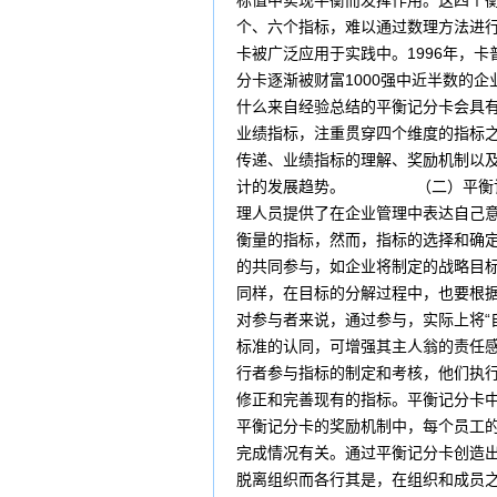
标值中实现平衡而发挥作用。这四个
个、六个指标，难以通过数理方法进行
卡被广泛应用于实践中。1996年，
分卡逐渐被财富1000强中近半数的
什么来自经验总结的平衡记分卡会具
业绩指标，注重贯穿四个维度的指标之
传递、业绩指标的理解、奖励机制以
计的发展趋势。 （二）平衡记分
理人员提供了在企业管理中表达自己
衡量的指标，然而，指标的选择和确
的共同参与，如企业将制定的战略目标
同样，在目标的分解过程中，也要根
对参与者来说，通过参与，实际上将“
标准的认同，可增强其主人翁的责任
行者参与指标的制定和考核，他们执
修正和完善现有的指标。平衡记分卡
平衡记分卡的奖励机制中，每个员工
完成情况有关。通过平衡记分卡创造
脱离组织而各行其是，在组织和成员