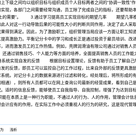
上下级之间均以组织目标与组织成员个人目标两者之间的“协调一致性”
的实现，各部门之间需要经常沟通，员工除了完成自己的指标，还要帮助
属上的需要”。 3.通过学习提高员工实现目标的期望几率 期望几率
和此人对这一行动导致后果的可能性大小的判断共同作用，决定了此人采
成果得到满足。因此，为了激励职工，组织管理当局应该一方面让职工知
以提高激励力。平衡记分卡中的学习和成长正是通过投资于雇员培训、改
率，进而激发员工的工作热情。例如，壳牌润滑油有限公司通过对销售人员
外，还通过销售技巧、个人能力等方面的培养，全面提高销售人员的工作能
持系统实现自发的反馈 根据目标设置理论，反馈有助于员工了解自己
自发的反馈，即员工可以监控自己的工作过程，比来自外部的反馈更具激
库系统。对记分卡上的数据来源进行过滤和转化，经处理后，将所形成的
网相通），则所有人员都可以在网上查询公司最新的经营成果，看到自己
况。适时的信息反馈，能够使员工自我指导、自我控制，增强了为达到目
能在本质上是一种行为职能，不通过人的行为、人的作用，管理会计信
理会计应有的作用，在实际工作中必须重视人的行为的研究，这是现代管
为
浅析