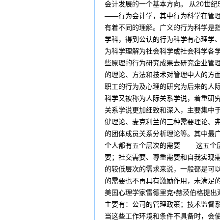
会计发展的一个基本方向。 从20世
——行为会计学，其中行为科学
有着不同的理解。广义的行为科学是
学科，得到公认的行为科学有心理学、
为科学理解为社会科学或社会科学各
些原理的行为研究成果去研究企业管理
的理论、方法和技术对管理中人的方面
职工的行为及心理的研究为后来的人
科学又被称为人际关系学说，着重研究
关系学说更加细致和深入，主要集中
健理论、麦克利兰的三种需要理论、弗
的团体成员关系分析理论等。其中最
个人都有五个层次的需要 这五个层
要；社交需要、尊重需要和自我实现
的较低层次的需求来说，一般都是可以
的需要也不再具有激励作用，未满足
美国心理学家雷德里克•赫茨伯格提
主要有：公司的管理政策；技术监督
当这些工作环境和条件不具备时，会