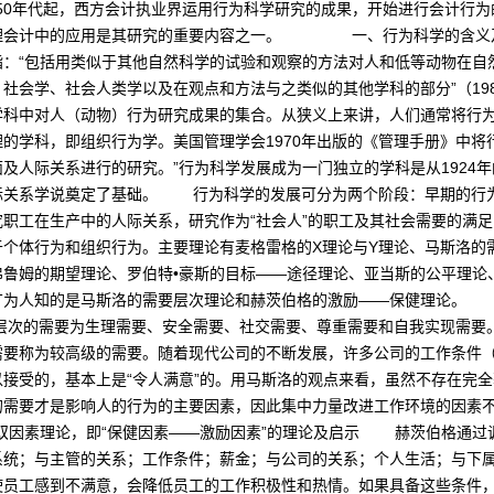
纪50年代起，西方会计执业界运用行为科学研究的成果，开始进行会计行
在管理会计中的应用是其研究的重要内容之一。 一、行为科学的
指：“包括用类似于其他自然科学的试验和观察的方法对人和低等动物在自
社会学、社会人类学以及在观点和方法与之类似的其他学科的部分”（19
学科中对人（动物）行为研究成果的集合。从狭义上来讲，人们通常将行
的学科，即组织行为学。美国管理学会1970年出版的《管理手册》中将
及人际关系进行的研究。”行为科学发展成为一门独立的学科是从1924
际关系学说奠定了基础。 行为科学的发展可分为两个阶段：早期的行
职工在生产中的人际关系，研究作为“社会人”的职工及其社会需要的满
于个体行为和组织行为。主要理论有麦格雷格的X理论与Y理论、马斯洛的
鲁姆的期望理论、罗伯特•豪斯的目标——途径理论、亚当斯的公平理论
广为人知的是马斯洛的需要层次理论和赫茨伯格的激励——保健理论。
次的需要为生理需要、安全需要、社交需要、尊重需要和自我实现需要
需要称为较高级的需要。随着现代公司的不断发展，许多公司的工作条件
接受的，基本上是“令人满意”的。用马斯洛的观点来看，虽然不存在完
的需要才是影响人的行为的主要因素，因此集中力量改进工作环境的因
出双因素理论，即“保健因素——激励因素”的理论及启示 赫茨伯格通过
系统；与主管的关系；工作条件；薪金；与公司的关系；个人生活；与下
使员工感到不满意，会降低员工的工作积极性和热情。如果具备这些条件