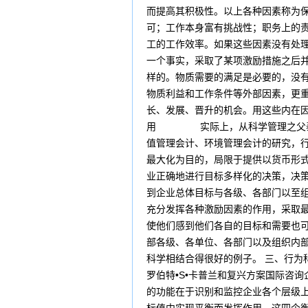
而提高其积极性。以上各种因素称为
可；工作本身富有挑战性；职务上的
工的工作效率。如果这些因素没有处理
一个事实，采取了某项激励措施之后并
样的。物质需要的满足是必要的，没有
物质利益和工作条件等外部因素，更
长、发展、晋升的机会。用这些内在
用 实际上，从科学管理之父泰罗根
值管理会计、环境管理会计的研究，
最大化为目的，局限于提供以货币形
业正确地进行目标多样化的决策，决
到企业总体目标与各级、各部门以至
充分发挥各种激励因素的作用，采取
使他们感到他们各自的目标和需要也
部各级、各单位、各部门以及组织内
科学相结合得很好的例子。 三、行
罗伯特•S•卡普兰和复兴方案国际咨
的功能在于识别和监控企业各个层级