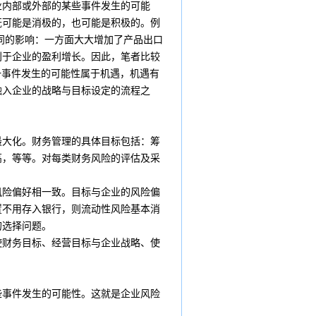
业内部或外部的某些事件发生的可能
既可能是消极的，也可能是积极的。例
同的影响：一方面大大增加了产品出口
利于企业的盈利增长。因此，笔者比较
一事件发生的可能性属于机遇，机遇有
融入企业的
战略
与目标设定的流程之
最大化。财务管理的具体目标包括：
筹
高，等等。对每类
财务风险
的评估及采
风险偏好相一致。目标与企业的风险偏
置不用存入
银行
，则
流动性风险
基本消
的选择问题。
使财务目标、
经营目标
与
企业战略
、使
事件发生的可能性。这就是企业风险