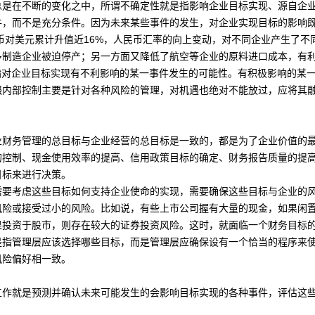
总是在不断的变化之中，所谓不确定性就是指影响
企业目标
实现、源自企
件，而不是充分条件。因为未来某些事件的发生，对企业实现目标的影响
币对美元累计升值近16%，
人民币汇率
的向上变动，对不同企业产生了不
多制造企业被迫停产；另一方面又降低了航空等企业的原料进口
成本
，有
指对企业目标实现有不利影响的某一事件发生的可能性。有积极影响的某
强
内部控制
主要是针对各种风险的管理，对机遇也绝对不能放过，应将其
业
财务管理
的总目标与企业经营的总目标是一致的，都是为了企业价值的
的
控制
、
现金
使用效率的提高、
信用政策
目标的确定、
财务报告
质量的提
目标来进行
决策
。
需要考虑这些目标如何支持
企业使命
的实现，需要确保这些目标与企业的
风险或接受过小的风险。比如说，有些
上市公司
握有大量的现金，如果闲
果
投资
于股市，则存在较大的
证券投资
风险。这时，就面临一个财务目标
是指
管理层
应该选择哪些目标，而是管理层应确保设有一个恰当的程序来
风险偏好相一致。
就是预测并确认未来可能发生的会影响目标实现的各种事件，评估这些