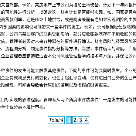
来自外部。例如，某
房地产
上市公司为增加土地储备，计划下一年向
银
生的可能性进行分析，以确定这一
财务计划
是否能够实现。如，国家是否
提高
贷款利率
，还是压缩土地供给，或是两者兼而有之如果宏观调控的主
业内部因素的影响也可能带来一些事件的发生。例如，公司根据经营战略的
高就，公司与某些客户的联系受到影响，部分
应收账款
就存在不能收回的
，管理者必须对未来各种潜在的事件进行确认。财务风险与
经营风险
查、
流程图
分析、领先事件指标分析等方法。当然，事件确认的深度、广
。企业管理者应该选取适合本公司风险
管理哲学
的技术与方法，并保证公
事件的发生可能会触发其他事件，不同的事件可能会同时发生。企业的
起企业贷款利息支付的变化，也会引起
汇率
变动，使有进出口业务的企业
激励经理，可能会导致
会计原则
的滥用以及虚假的财务报告。
标实现的影响程度。管理者从两个角度来评估事件：一是发生的可能性
要单个或分类地进行审视。
Total:4
1
2
3
4