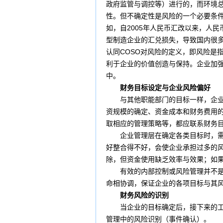
政府监管与调控等）进行的，而环境
性。但不确定性是风险的一个必要条
如，自2005年
人民币
汇改以来，人民
型制造企业的
汇兑
损失
，导致国内很
认同
COSO
对风险的定义，即风险是
利于企业的价值创造与保持。企业加
中。
财务
目标设定与企业
风险偏好
与其他职能部门的目标一样，企
资
规模的确定、
资金成本
和财务
费用
取相应的管理策略等，都应联系财务
企业管理
层在确定各类目标时，
好整合得不好，会使企业承担过多的
除，但资金使用缺乏效率与效果；如
有效的内部控制或
风险管理
并不
命相协调，保证企业的各
项目
标与其
财务风险的识别
当企业的目标确定后，接下来的工作
管理中的风险识别（事件确认）。