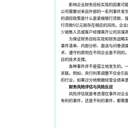
影响企业财务目标实现的因素可能
公司需要对来自外部的一系列事件发
的调控政策是什么是紧缩银行
贷款
、
行贷款5亿元就存在相应的风险。企
少销售人员或客户经理离开公司另谋
为保证财务目标实现和财务战略实施
事件清单、内部分析、面谈与问卷调
术、遵守的原则在不同企业是不同的
应的技术支撑。
各种事件并不是孤立地发生的。一种
关联。例如，央行利率调整不仅会引
的行业，如果过分地根据经营业绩来
财务
风险评估
与风险反应
风险评估就是考虑潜在事件对企业目
有利的事件，还是不利的事件，都需