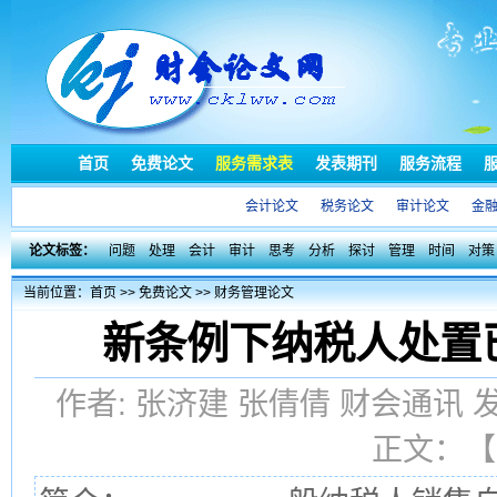
首页
免费论文
服务需求表
发表期刊
服务流程
会计论文
税务论文
审计论文
金
论文标签：
问题
处理
会计
审计
思考
分析
探讨
管理
时间
对策
当前位置：
首页
>>
免费论文
>>
财务管理论文
新条例下纳税人处置
作者: 张济建 张倩倩 财会通讯 发
正文：