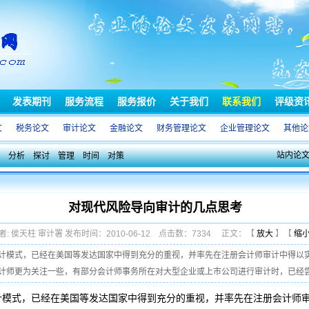
发表期刊
服务流程
服务报价
关于我们
联系我们
评级资
文
税务论文
审计论文
金融论文
财务管理论文
企业管理论文
其他论
站内论
分析
探讨
管理
时间
对策
对现代风险导向审计的几点思考
者: 侯天柱 审计署 发布时间：2010-06-12 点击数：7334 正文：【
放大
】【
缩
计模式，已经在美国等发达国家中得到充分的重视，并率先在注册会计师审计中得以
师更为关注一些，有部分会计师事务所在对大型企业或上市公司进行审计时，已经尝试着
计模式
，已经在
美国
等发达国家中得到充分的重视，并率先在
注册会计师