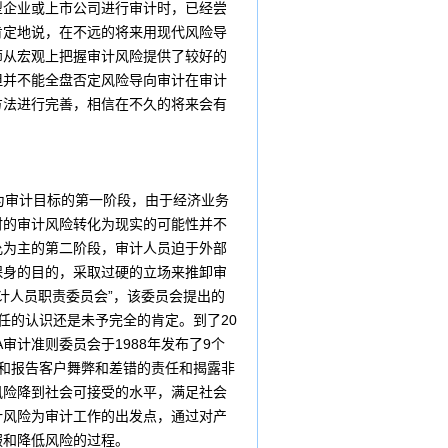
型企业或
上市公司
进行审计时，已经尝
肯定地说，在不远的将来用现代风险导
师从宏观上把握
审计风险
提供了较好的
但并不能全盘否定风险导向审计在审计
方法进行完善，相信在不久的将来会有
为审计目标的第一阶段，由于
经济
业务
时的审计风险转化为现实的可能性并不
允为主的第二阶段，审计人员迫于外部
保身的目的，采取过硬的立场来推卸审
计人员职责委员会”，该委员会提出的
任的认识还是未予完全的肯定。到了20
审计准则委员会于1988年发布了9个
露和报告客户舞弊和差错的责任和揭露非
风险降到社会可接受的水平，满足社会
计风险为审计工作的出发点，通过对产
服和降低风险的过程。