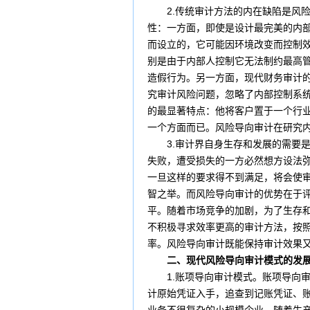
2.传统审计方法的内在缺陷是风险
性：一方面，即使是设计最完美的内
而设立的，它可能因环境改变而控制
别是由于内部人控制它无法制约最高
造假行为。另一方面，现代
财务
审计
究审计风险问题，忽略了内部控制系
的最显著特点：他将客户置于一个行
一个方面而已。风险导向审计在研究
3.审计界自身生存和发展的需要是
失败，遭受
损失
的一方必然想方设法
一旦这样的要求得不到满足，将会使
智之举。而风险导向审计的优势在于
平。随着市场竞争的加剧，为了生存
不积极寻求效率更高的审计方法，按
率。风险导向审计既能保持审计效果
二、现代风险导向审计模式的发展
1.账项导向审计模式。账项导向审
计原始凭证入手，追查到
记账凭证
、