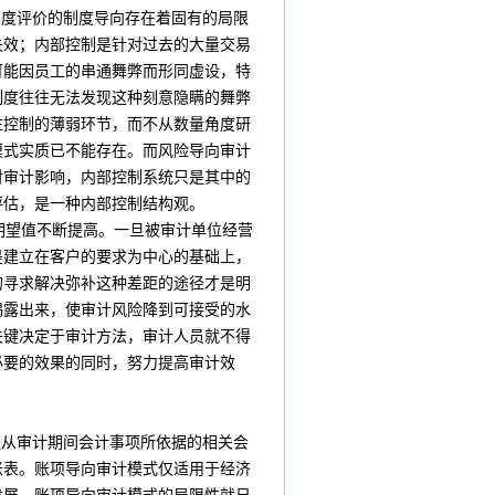
制度评价的制度导向存在着固有的局限
失效；内部控制是针对过去的大量交易
可能因员工的串通舞弊而形同虚设，特
制度往往无法发现这种刻意隐瞒的舞弊
注控制的薄弱环节，而不从数量角度研
模式实质已不能存在。而风险导向审计
对审计影响，内部控制系统只是其中的
评估，是一种内部控制结构观。
期望值
不断提高。一旦被审计单位经营
是建立在客户的要求为中心的基础上，
的寻求解决弥补这种差距的途径才是明
揭露出来，使审计风险降到可接受的水
关键决定于审计方法，审计人员就不得
必要的效果的同时，努力提高审计效
从审计期间会计事项所依据的相关会
账表。账项导向审计模式仅适用于经济