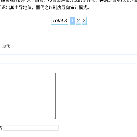
产经营规模的扩大，融资、
投资
渠道和方式的多样化、特别是
资本市场
的
渐退出其主导地位，而代之以制度导向审计模式。
Total:3
1
2
3
现代
名