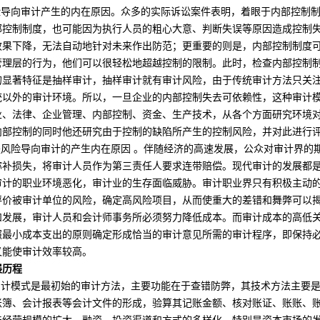
导向审计产生的内在原因。众多的实际诉讼案件表明，着眼于
内部控制
部
控制
制度，也可能因为执行人员的粗心大意、判断失误等原因造成控制
效果下降，无法自动地针对未来作出防范；更重要的则是，内部控制制度
管理层
的行为，他们可以很轻松地超越控制的限制。此时，检查内部控制
的显著特征是抽样审计，抽样审计就有审计风险，由于传统审计方法只关
统以外的审计环境。所以，一旦企业的内部控制失去可依赖性，这种审计
业、法律、
企业管理
、内部控制、资金、生产技术，从各个方面研究环境
内部控制的同时他还研究由于控制的缺陷所产生的
控制风险
，并对此进行
风险导向审计的产生内在原因 。伴随经济的高速发展，公众对审计界的
弥补损失，将审计人员作为第三责任人要求连带赔偿。现代审计的发展都
审计的职业环境恶化，审计业的生存面临威胁。审计职业界只有积极主动
评价被审计单位的风险，确定高风险项目，从而使重大的差错和舞弊可以
和发展，审计人员和会计师事务所必须努力降低
成本
。而审计成本的高低
照最小成本支出的原则确定形成恰当的审计意见所需的
审计程序
，即保持
又能使审计效率较高。
历程
计模式是最初始的审计方法，主要功能在于查错防弊，其技术方法主要是
账簿、会计报表等会计文件的形成，验算其记账金额、核
对账
证、账账、