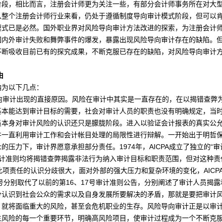
阶段，相比而言，注册
会计
师更为关注一些，有部分
会计师事务所
在对大
从整个注册会计师行业来看，仍处于遵循制度导向审计模式阶段，但可以
模式已是必然。国外职业界对风险导向审计方法改进的探索，为注册会计
国内外
审计失败
和
舞弊
事件的爆发，暴露出现风险导向审计存在的缺陷。
不断吸收目前已有的探究成果，不断克服已存在的缺陷，对风险导向审计
由
为以下几点：
向审计出现的直接原因。风险在审计中其实是一直存在的，在以揭错查弊
基本能达到审计目标的需要，社会对审计人员的职责也没有明确规定，当
员本身对审计风险的认识还只是朦胧阶段。进入以验证会计报表的真实公
并一直利用审计工作和会计帐目处理的局限性进行辩解。一开始出于明哲
的压力下，审计界愿意承担部分责任。1974年，A
ICPA
成立了独立的“审
计准则
均将揭错查弊揭露非法行为纳入审计目标和职责范围，但对这种责
项责任的认识分歧很大，面对外部的强大压力和复杂环境的变化，AICPA
4号分别取代了以前的第16、17号审计准则公告，分别阐述了审计人员揭
分认识到社会公众的需求以及自身发展所要解决的矛盾，那就是要把审计
，就将面临重大的风险，甚至会危机职业的生存。风险导向审计正是以审
生风险的每一个重要环节，明确高风险
项目
，使审计过程成为一个不断克