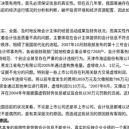
有决策有用性，首先必须保证信息的真实性。但在近几年里，我国普遍存
当前的经济运行情况的分析和判断，破坏投资环境和经济资源配置．因此
、全面、及时地反映会计主体的经营活动成果及财务状况，而真实性作
在着会计信息质量不高的问题，主要体现在会计主体提供的会计信息不符
秩序，阻碍了我国现代化的进程。2007年10月财政部发布的第十三号
家会计师事务所，各省级财政部门就地检查企事业单位7268户、会计师事务
待规范．个别企业甚至存在严重的会计违规行为。天津市海运股份有限公
黑龙江省电力有限公司2005年通过虚构售电量。虚增收入5．1亿元。”
计证据不充分的问题。特别是一些上市公司存在利用关联方交易虚增利润、
、2004年连续亏损。将以前年度发生的费用1859万元及欠缴税款786万
划出资金通过其他单位进行周转，虚增利润3110万元。”2007年8月，又
．53元．并在2004年年报披露虚假财务信息被证监会处以30万元罚款的丑闻
目前的状况来看，不论是上市公司还是非上市公司，会计信息都难以达
况不是偶然的，是有其深层次的原因。而造成这些状况的原因既有客观的
原因。
术本身的局限性是导致会计信息不能充分、真实的反映企业业绩的一个客