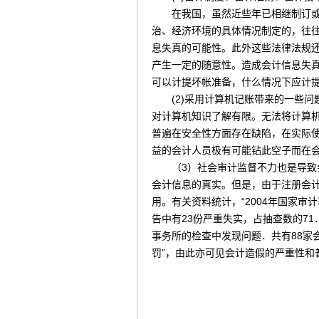
在我国，虽然近些年已相继制订或修
治、经济环境的具体情况制定的，往
息失真的可能性。此外这些法律法规
产生一定的随意性。造成会计信息失
可以计提坏帐准备，什么情况下应计
(2)采用计算机记账带来的一些问
对计算机知识了解有限。无法将计算
普遍在安全性方面存在缺陷，在实际
益的会计人员极有可能钻此空子而在会
（3）社会审计监督不力也是导致
会计信息的真实。但是，由于注册会
用。有关资料统计，“2004年国家
告中有23份严重失实，占抽查数的71
事务所的检查中发现问题．共有88家
罚”，由此亦可见会计造假的严重性和