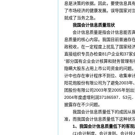
息是决策的依据。因此，要使信息具
了市场经济的健康发展。误导国家对
就成了当务之急。
我国会计信息质量现状
会计信息质量是指会计信息能否真实
息质量的核心内容。我国目前普遍存
政税收，在一定程度上扰乱了国家经济
直接组织专员办检查81户企业和37
“部分国有企业会计核算和
财务管理
有
隐瞒大股东占用上市公司资金的问题。
计中也存在审计程序不到位、收集审
阳花炮股份有限公司为了避免2003年
团股份有限公司2003年至2005年
2004年度虚增利润37186597
披露存在不少问题。
我国会计信息质量低下的成因从我国
准，而我国会计信息质量低下这种状
1、我国会计信息质量低下的客观
(1)会计制度、会计准则、会计技