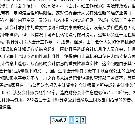
订了《会计法》、《公司法》、《会计基础工作规范》等法律法规，但
往带有一定的滞后性和局限性，这就使得会计人员在处理新的经济业务时
还存在某些内容空泛，又没有制定出相应的实施细则，造成在实际工作中
真。如会计准则中的重要性原则和重要事项的规定，没有从质和量的方面
提坏帐准备，但什么情况下可直接转销没有做出说明。这些都会在一定程
题。将计算机引入会计工作是一种进步，但是，由于会计人员的计算机素
机知识和会计知识有机结合起来，因此容易造成会计信息化人员在会计信
使用过程中也缺乏通用性和标准性．使得使用计算机的单位在内部控制方
计信息上造假，从而影响会计信息的重要性和真实性，这个问题由于其“
会计信息质量低下的又一原因。
注册会计师
其职责在于以客观公正的立场
计师队伍水平参差不齐，加之许多人缺乏职业道德和管理部门监督不力等
审计署对l6家具有上市公司财务报告审计资格的会计师事务所完成的审计业务
．9％；涉及会什师事务所14家，造成财务会计信息虚假值71．43亿元。2
会计师事务所、232名注册会计师分别受到省级以上财政部门给予的警告
普遍性。
Total:3
1
2
3