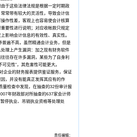
由于这些法律法规是根据一定时期政
．常常带有较大的灵活性，导致会计信
可操作性差，客观上也容易使会计核算
对重要性进行说明；对应收帐款只规定
度上影响会计信息的有效性、真实性。
养普遍不高，虽然精通会计业务，但是
息处理上产生漏洞：加之现有财务软件
面往往存在许多漏洞，某些为了自身利
不可见性”，其危害性可能更大。
对企业的财务报表提供鉴证服务，保证
原因，并没有能真正发挥其应有的作
质量检查中发现，在抽查的32份审计报
007年财政部对所抽查的637家会计师
、暂停执业、吊销执业资格等处理处
责任编辑：