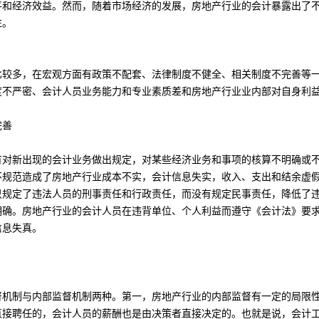
平和经济效益。然而，随着市场经济的发展，房地产行业的会计暴露出了
注。
比较多，在宏观方面有政策不配套、法律制度不健全、相关制度不完善等
度不严密、会计人员业务能力和专业素质差和房地产行业业内部对自身利
完善
有对新出现的会计业务做出规定，对某些经济业务和事项的核算不明确或
不规范造成了房地产行业成本不实，会计信息失实，收入、支出和结余虚
只规定了违法人员的刑事责任和行政责任，而没有规定民事责任，降低了
明确。房地产行业的会计人员在违背单位、个人利益而遵守《会计法》要
信息失真。
督机制与内部监督机制两种。第一，房地产行业的内部监督有一定的局限
直接聘任的，会计人员的薪酬也是由决策者直接决定的。也就是说，会计