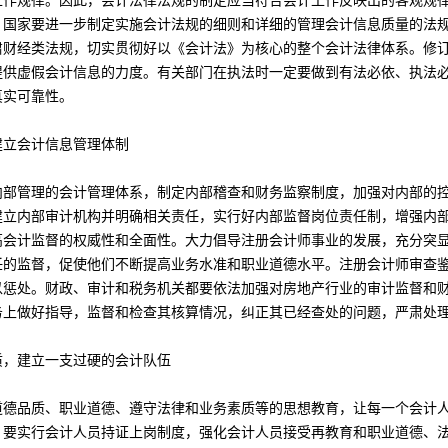
工作规律。因此，会计法律法规的制定应当符合会计工作反映出的客观规
。国家要进一步制定实施会计法规的细则和详细的管理会计信息质量的法
肃财经类法规，切实贯彻好以《会计法》为核心的整个会计法律体系。修
提供虚假会计信息的力度。有关部门在执法时一定要做到有法必依、执法
真实可靠性。
建立会计信息管理体制
内部管理的会计管理体系，制定内部稽查和财务监察制度，加强对内部的
建立内部审计机构并明确相关责任，实行好内部监督岗位责任制，增强内
高会计监督的权威性和全面性。大力倡导注册会计师事业的发展，充分突
任的监督，促使他们不断提高业务水准和职业道德水平。注册会计师审查
以惩处。财政、审计和税务机关都要依法加强对房地产行业的审计监督和
务上做好指导，监督和检查其核算情况，纠正其已经查处的问题，严肃处
质，建立一支过硬的会计队伍
道德品质、职业道德、遵守法律和业务素质等的思想教育，让每一个会计
，要实行会计人员持证上岗制度，强化会计人员接受再教育和职业道德、