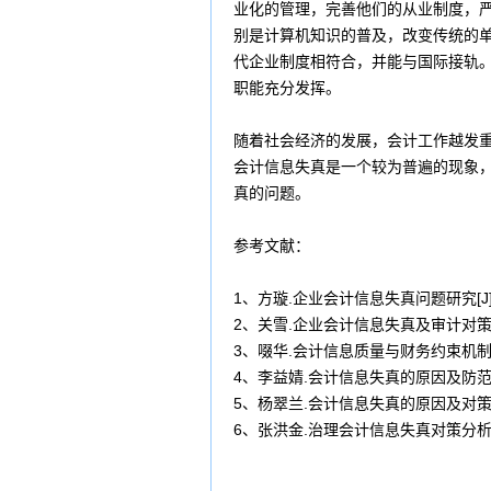
业化的管理，完善他们的从业制度，
别是计算机知识的普及，改变传统的
代企业制度相符合，并能与国际接轨
职能充分发挥。
随着社会经济的发展，会计工作越发
会计信息失真是一个较为普遍的现象
真的问题。
参考文献：
1、方璇.企业会计信息失真问题研究[J].
2、关雪.企业会计信息失真及审计对策[J]
3、啜华.会计信息质量与财务约束机制研究[
4、李益婧.会计信息失真的原因及防范对策
5、杨翠兰.会计信息失真的原因及对策的探
6、张洪金.治理会计信息失真对策分析[J]