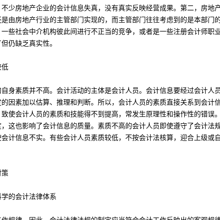
，不少房地产企业的会计信息失真，没有真实反映经营成果。第二，房地
还是由房地产行业的主管部门实现的，而主管部门往往考虑到的是本部门
，一些社会中介机构彼此间进行不正当的竞争，或者是一些注册会计师职
了但仍缺乏真实性。
较低
的自身素质并不高。会计活动的主体是会计人员。会计信息要经过会计人
定的因素加以估算、推理和判断。所以，会计人员的素质直接关系到会计
，致使会计人员的素质和技能得不到提高，常发生原理性和操作性的错误
度，这也影响了会计信息的质量。素质不高的会计人员即使遵守了会计法
使会计信息不实。有些会计人员素质较低，不按会计法核算，迎合上级或
对策
科学的会计法律体系