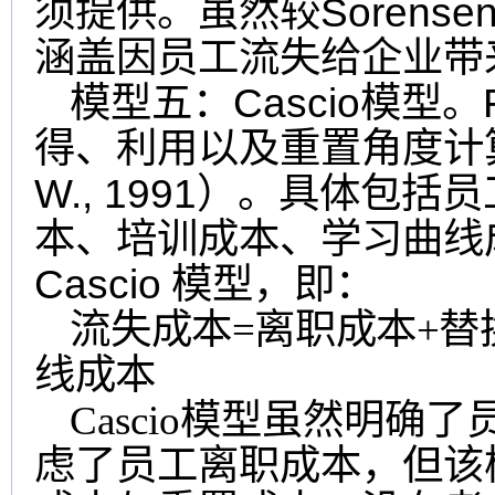
Sorense
须提供。虽然较
涵盖因员工流失给企业带
Cascio
模型
五
：
模型。
得、利用以及重置角度计
W., 1991
）
。具体包括员
本、培训成本、学习曲线
Cascio
模型
，即：
流
失成本=离职成本+替
线成
本
Cascio模型虽然明
虑了员工离职成本，但该