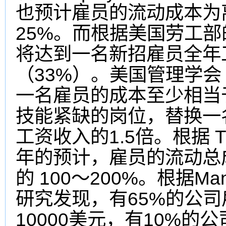
也预计
雇员的流动成本为
25%
。而根据美国劳工部
将达到一名新招雇员全年
33%
（
）
。美国管理学会
一名雇员的成本至少相当
技能紧缺的岗位
，
替换一
1.5
T
工资收入的
倍
。
根据
年的预计
，
雇员的流动总
100
200%
Man
的
～
。根据
65%
研究发现
，
有
的公司
10000
10%
美元
，
有
的公