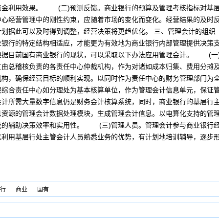
资金利用效果。 (二)预测反馈。商业银行的预算及管理考核指标对基
中心经营管理中的刚性约束，应随着市场的变化而变化。经营结果的及时
计划据此可以及时得到调整，经营决策将更趋优化。 三、管理会计的组
业银行的特定结构相适应，才能更为有效地为商业银行内部管理提供决策
根据目前国有商业银行的现状，可以采取以下办法应用管理会计。 (一
立由总稽核负责的各责任中心仲裁机构，作为对诸如成本归集、费用分摊
机构，确保经营目标的顺利实现。以同时作为责任中心的财务管理部门为
层综合责任中心如分理处为基本核算单位，作为管理会计信息单元，保证
会计所需大量数字信息仍是财务会计核算系统，同时，商业银行的基层行
息资源的管理会计数据处理模块，生成管理会计信息。以电算化支持的管
统的辅助决策效率和实用性。 (三)管理人员。管理会计参与商业银行
以利用基层行处主管会计人员熟悉业务的优势，有计划地培训辅导，逐步
行
商业
国有