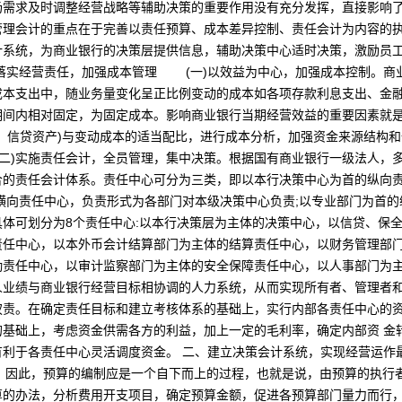
场需求及时调整经营战略等辅助决策的重要作用没有充分发挥，直接影响
管理会计的重点在于完善以责任预算、成本差异控制、责任会计为内容的
计系统，为商业银行的决策层提供信息，辅助决策中心适时决策，激励员
，落实经营责任，加强成本管理 (一)以效益为中心，加强成本控制。商
成本支出中，随业务量变化呈正比例变动的成本如各项存款利息支出、金
期间内相对固定，为固定成本。影响商业银行当期经营效益的重要因素就
、信贷资产)与变动成本的适当配比，进行成本分析，加强资金来源结构
二)实施责任会计，全员管理，集中决策。根据国有商业银行一级法人，
合的责任会计体系。责任中心可分为三类，即以本行决策中心为首的纵向
横向责任中心，负责形式为各部门对本级决策中心负责;以专业部门为首
体可划分为8个责任中心:以本行决策层为主体的决策中心，以信贷、保
责任中心，以本外币会计结算部门为主体的结算责任中心，以财务管理部
勤责任中心，以审计监察部门为主体的安全保障责任中心，以人事部门为
人业绩与商业银行经营目标相协调的人力系统，从而实现所有者、管理者
权责。在确定责任目标和建立考核体系的基础上，实行内部各责任中心的
的基础上，考虑资金供需各方的利益，加上一定的毛利率，确定内部资 金
有利于各责任中心灵活调度资金。 二、建立决策会计系统，实现经营运作
划，因此，预算的编制应是一个自下而上的过程，也就是说，由预算的执行
算的办法，分析费用开支项目，确定预算金额，促进各预算部门量力而行