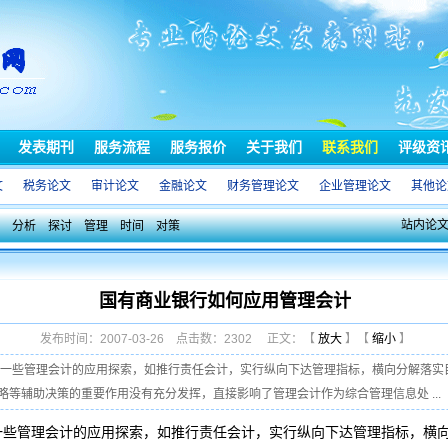
发表期刊
服务流程
服务报价
关于我们
联系我们
评级资
文
税务论文
审计论文
金融论文
财务管理论文
企业管理论文
其他论
站内论
分析
探讨
管理
时间
对策
国有商业银行如何应用管理会计
发布时间：2007-03-26 点击数：2302 正文：【
放大
】【
缩小
】
了一些管理会计的应用探索，如推行责任会计，实行纵向下达管理指标，横向分解落实
等辅助决策的重要作用没有充分发挥，直接影响了管理会计作为综合管理信息处 ...
一些管理会计的应用探索，如推行责任会计，实行纵向下达管理指标，横