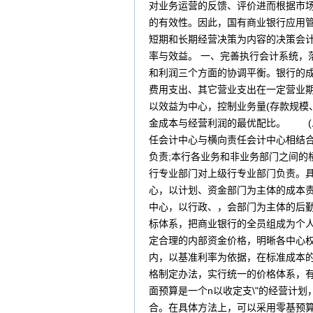
对业务运营的反馈、评价进而根据市
的有效性。因此，国有商业银行应用
短期和长期经营决策为内容的决策会
率与效益。 一、完善执行会计系统
和利润三个方面的协调平衡。银行的
费用支出、其它营业支出在一定营业
以效益为中心，控制业务量(存款规模
金成本与经营利润的最优配比。 (
任会计中心与横向责任会计中心相结
负责;本行各业务和非业务部门之间的
行专业部门对上级行专业部门负责。具
心，以计划、资金部门为主体的成本
中心，以行政、，会部门为主体的后
标体系，把商业银行的全员组成为个
定合理的内部资金价格，明晰各中心
内，以基准利率为依据，在标准成本
格制定办法，实行统一的价格体系，
面预算是一个n以收定支\"的经营计
合。在具体方法上，可以采用零基预