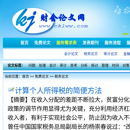
首页
免费论文
服务需求表
发表期刊
服务流程
会计论文
税务论文
审计论文
金
论文标签：
问题
处理
会计
审计
思考
分析
探讨
管理
时间
对策
当前位置：
首页
>>
免费论文
>>
税务论文
计算个人所得税的简便方法
【摘要】在收入分配的差距不断拉大，贫富分化
政策的调节作用显得尤为关键，充分利用经济杠
收入者，有利于实现社会公平，防止因为收入不
曾任中国国家税务总局副局长的杨崇春说过：“