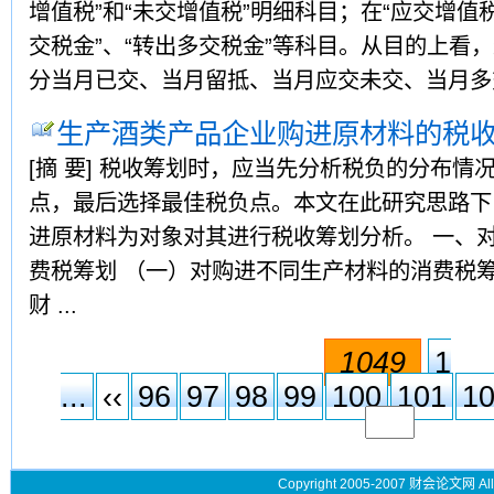
增值税”和“未交增值税”明细科目；在“应交增值
交税金”、“转出多交税金”等科目。从目的上看
分当月已交、当月留抵、当月应交未交、当月多交税
生产酒类产品企业购进原材料的税
[摘 要] 税收筹划时，应当先分析税负的分布
点，最后选择最佳税负点。本文在此研究思路下
进原材料为对象对其进行税收筹划分析。 一、
费税筹划 （一）对购进不同生产材料的消费税筹
财 ...
1049
1
...
‹‹
96
97
98
99
100
101
1
Copyright 2005-2007 财会论文网 All 