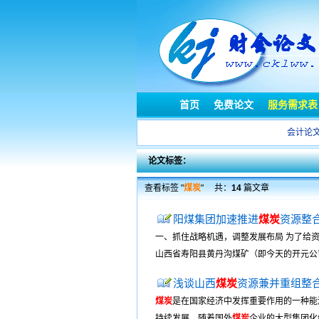
首页
免费论文
服务需求表
会计论
论文标签：
查看标签 "
煤炭
"
共：
14
篇文章
阳煤集团加速推进
煤炭
资源整
一、抓住战略机遇，调整发展布局 为了给
山西省寿阳县黄丹沟煤矿（即今天的开元公司
浅谈山西
煤炭
资源兼并重组整
煤炭
是在国家经济中发挥重要作用的一种能
持续发展。随着国外
煤炭
企业的大型集团化