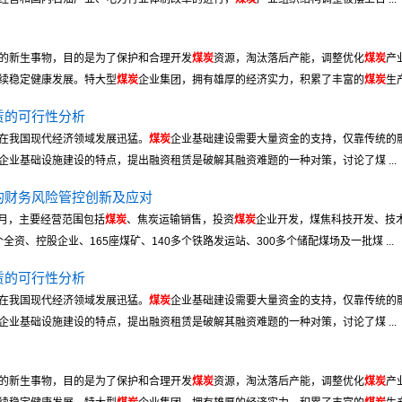
的新生事物，目的是为了保护和合理开发
煤炭
资源，淘汰落后产能，调整优化
煤炭
产
续稳定健康发展。特大型
煤炭
企业集团，拥有雄厚的经济实力，积累了丰富的
煤炭
生产
赁的可行性分析
在我国现代经济领域发展迅猛。
煤炭
企业基础建设需要大量资金的支持，仅靠传统的
企业基础设施建设的特点，提出融资租赁是破解其融资难题的一种对策，讨论了煤 ...
的财务风险管控创新及应对
7月，主要经营范围包括
煤炭
、焦炭运输销售，投资
煤炭
企业开发，煤焦科技开发、技
全资、控股企业、165座煤矿、140多个铁路发运站、300多个储配煤场及一批煤 ...
赁的可行性分析
在我国现代经济领域发展迅猛。
煤炭
企业基础建设需要大量资金的支持，仅靠传统的
企业基础设施建设的特点，提出融资租赁是破解其融资难题的一种对策，讨论了煤 ...
的新生事物，目的是为了保护和合理开发
煤炭
资源，淘汰落后产能，调整优化
煤炭
产