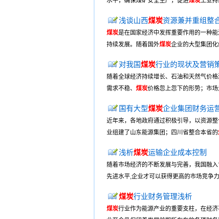
水平，确保煤矿安全生产，促进
煤炭
工业持
浅谈山西
煤炭
资源兼并重组整
煤炭
是在国家经济中发挥重要作用的一种能
持续发展。随着国外
煤炭
企业的大型集团化
对我国
煤炭
行业的现状及营销
随着全球经济持续增长、石油和天然气价格
需求不稳、
煤炭
价格忽上忽下的形势；市场
国有大型
煤炭
企业集团财务运
近年来，各地政府通过积极引导，以资源整
业组建了山东能源集团；四川省整合本省的
浅析
煤炭
运输企业成本控制
随着市场经济的不断发展与完善，我国融入
先进水平,企业才可以获得更高的市场竞争力
煤炭
行业财务管理浅析
煤炭
行业作为能源产业的重要支柱，在经济