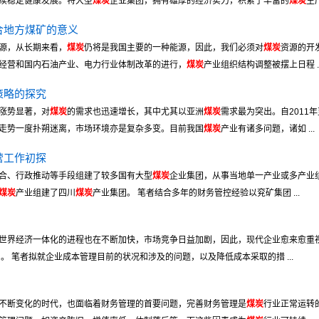
续稳定健康发展。特大型
煤炭
企业集团，拥有雄厚的经济实力，积累了丰富的
煤炭
生产
合地方煤矿的意义
源，从长期来看，
煤炭
仍将是我国主要的一种能源，因此，我们必须对
煤炭
资源的开
经营和国内石油产业、电力行业体制改革的进行，
煤炭
产业组织结构调整被摆上日程 ..
策略的探究
涨势显著，对
煤炭
的需求也迅速增长，其中尤其以亚洲
煤炭
需求最为突出。自2011
走势一度扑朔迷离，市场环境亦是复杂多变。目前我国
煤炭
产业有诸多问题，诸如 ...
营工作初探
合、行政推动等手段组建了较多国有大型
煤炭
企业集团，从事当地单一产业或多产业
煤炭
产业组建了四川
煤炭
产业集团。 笔者结合多年的财务管控经验以兖矿集团 ...
世界经济一体化的进程也在不断加快，市场竞争日益加剧，因此，现代企业愈来愈重
。 笔者拟就企业成本管理目前的状况和涉及的问题，以及降低成本采取的措 ...
不断变化的时代，也面临着财务管理的首要问题，完善财务管理是
煤炭
行业正常运转