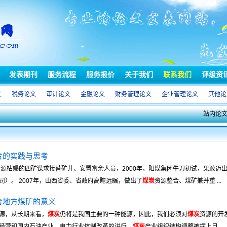
发表期刊
服务流程
服务报价
关于我们
联系我们
评级资
文
税务论文
审计论文
金融论文
财务管理论文
企业管理论文
其他论
站内论
合的实践与思考
资源枯竭的四矿谋求接替矿井、安置富余人员，2000年，阳煤集团牛刀初试，果敢迈
）。 2007年，山西省委、省政府高瞻远瞩，做出了
煤炭
资源整合、煤矿兼并重 ...
合地方煤矿的意义
源，从长期来看，
煤炭
仍将是我国主要的一种能源，因此，我们必须对
煤炭
资源的开
经营和国内石油产业、电力行业体制改革的进行，
煤炭
产业组织结构调整被摆上日 ...