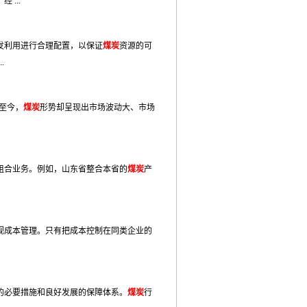
经 ...
发利用进行合理配置，以保证
煤炭
资源的可
.
年至今，
煤炭
形势却呈现出市场波动大、市场
组合业务。例如，山东省整合本省的
煤炭
产
视成本管理。只有把成本控制在同类企业的
的必要措施和良好发展的保障体系。
煤炭
行