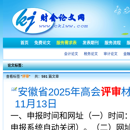
首页
免费论文
服务需求表
发表期刊
服务流程
会计论文
税务论文
审计论文
金
论文标签：
查看标签 "
评审
"
共：
591
篇文章
安徽省2025年高会
评审
材
11月13日
一、申报时间和网址（一）时间：20
申报系统自动关闭）。（二）网址：http: