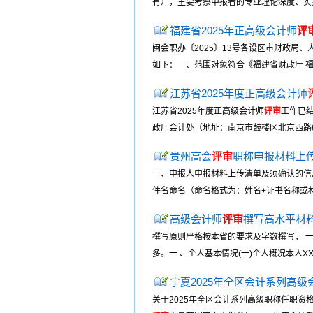
有），主要考察申报者的专业理论深度、实务
福建省2025年正高级会计师
评
闽会职办〔2025〕13号各设区市财政局
如下：一、范围对象符合《福建省财政厅 福
江苏省2025年度正高级会计师
江苏省2025年度正高级会计师
评审
工作已结
政厅会计处（地址：南京市鼓楼区北京西路63号天目
贵州高会
评审
职称申报材料上
一、申报人申报材料上传清单及须确认的信
件名命名（命名格式为：姓名+证书名称或材料名
高级会计师
评审
撰写高水平材
撰写原则严格按本省的要求及字数撰写， 一
多。一 、个人基本情况(一)个人概况本人XX,
宁夏2025年全区会计系列高
关于2025年全区会计系列高级职称任职资