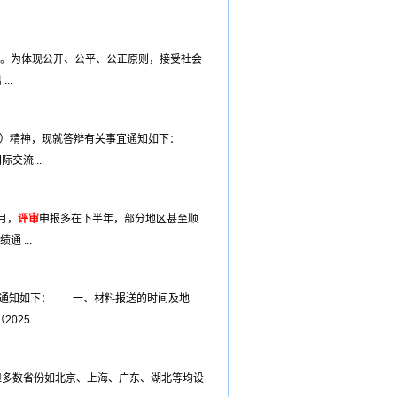
。为体现公开、公平、公正原则，接受社会
..
13号）精神，现就答辩有关事宜通知如下：
交流 ...
月，
评审
申报多在下半年，部分地区甚至顺
 ...
项通知如下： 一、材料报送的时间及地
25 ...
但多数省份如北京、上海、广东、湖北等均设