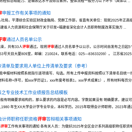
经验总结能力、逻辑表达水平及综合素养。整体流程一般分为以下环节（具体以 ...
审
申报工作有关事项的通知
、人社局，平潭综合实验区财政金融局、党群工作部，省直有关单位：现就2025年正高
建省人力资源和社会保障厅关于印发<福建省深化会计人员职称制度改革实施方 ...
评审
通过人员名单公示
束，共有33人
评审
通过。现将
评审
通过人员名单予以公示，公示时间自发布之日起5
大厦809室，邮编：210024，联系电话：025—83633209）。 江苏省2025 .
传清单及要求用人单位上传清单及要求（参考）
息申报材料按照系统指引逐项填写、勾选。所有上传申报资料按照以下清单名目统一扫
称+序号，如xxx学历证1，xxx年度考核表1，xxx学术成果1），所有材料每页分辨率
料之专业技术工作业绩报告总结模板
般有明确要求结构的，那么要求的内容是必写内容。字数如果没有 明确要求，建议可以写
1980 年生XX大学会计学专业毕业，本科学历。2015年取得会计师职称，2023年通过 .
级会计师职称任职资格
评审
答辩相关事项通知
格
评审
工作有关事项的通知 各有关人员：为做好2025年全区会计系列高级职称任职资