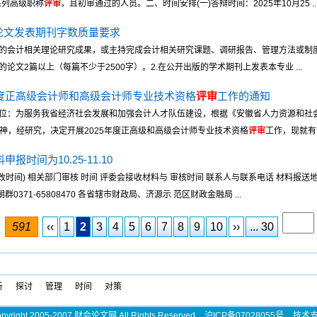
系列高级职称
评审
，且初审通过的人员。二、时间安排(一)答辩时间：2025年10月25 ..
论文发表期刊字数质量要求
的会计相关理论研究成果，或主持完成会计相关研究课题、调研报告、管理方法或制度
文2篇以上（每篇不少于2500字）。2.在公开出版的学术期刊上发表本专业 ...
年度正高级会计师和高级会计师专业技术资格
评审
工作的通知
位：为服务我省经济社会发展和加强会计人才队伍建设，根据《安徽省人力资源和社会
）精神，经研究，决定开展2025年度正高级和高级会计师专业技术资格
评审
工作，现就有关
报时间为10.25-11.10
改时间) 相关部门审核 时间 评委会接收材料与 审核时间 联系人与联系电话 材料报送地
1.20 刘朝群0371-65808470 各省辖市财政局、济源示 范区财政金融局 ...
591
‹‹
1
2
3
4
5
6
7
8
9
10
››
... 30
析
探讨
管理
时间
对策
pyright 2005-2007 财会论文网 All Rights Reserved
沪ICP备07028055号
技术