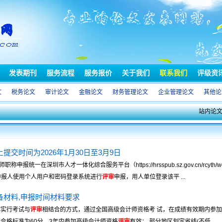
发表期刊
服务流程
服务报价
关于我们
联系我们
评级资
文
税务论文
审计论文
金融论文
财务管理论文
企业管理论文
其他论
站内论
提交时间为2026年1月30日至3月9日
申报统一在深圳市人才一体化综合服务平台（https://hrsspub.sz.gov.cn/rcyth/w
报人使用个人用户和密码登录系统进行
评审
申报，用人单位登录该平 ...
备材料,申报时间材料要求
称实行考试与
评审
相结合的方式，通过全国高级会计师资格考 试，在成绩有效期内参加
合格标准为60分，3年内参加高级会计师资格
评审
有效； 部分地区划定省线(不低 ...