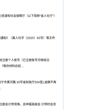
力资源和社会保障厅（以下简称“省人社厅”）
通知》（冀人社字〔2025〕83号）等文件
统注册个人账号（已注册账号可继续沿
份材料应经 ...
市黄河路 30号省财政厅504室),逾期不再
.
得注册会计师资格，且申报高级会 计师时会员