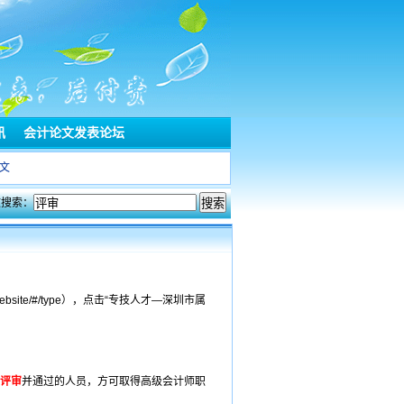
讯
会计论文发表论坛
文
文搜索：
ebsite/#/type），点击“专技人才—深圳市属
评审
并通过的人员，方可取得高级会计师职