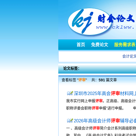
首页
免费论文
服务需求表
会计论
论文标签：
查看标签 "
评审
"
共：
591
篇文章
深圳市2025年高会
评审
材料网上
我市实行网上申报
评审
。正高级、高级会计师职称
职称评委会职称
评审
申报”进行申报。 申
2026年高级会计师
评审
辅导必
一 、高级会计师
评审
简介会计系列高级职
称。其中，《高 级会计实务》科目考试全国