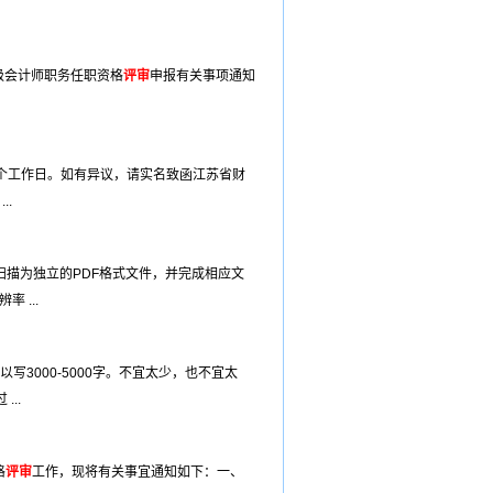
级会计师职务任职资格
评审
申报有关事项通知
个工作日。如有异议，请实名致函江苏省财
..
描为独立的PDF格式文件，并完成相应文
 ...
3000-5000字。不宜太少，也不宜太
..
格
评审
工作，现将有关事宜通知如下：一、