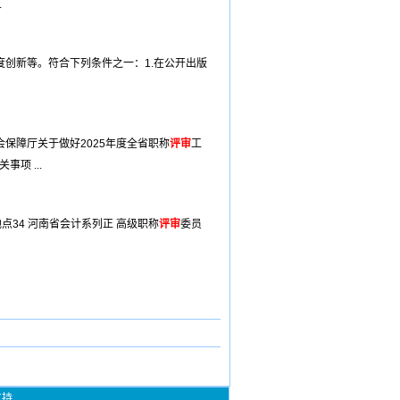
.
创新等。符合下列条件之一：1.在公开出版
保障厅关于做好2025年度全省职称
评审
工
事项 ...
点34 河南省会计系列正 高级职称
评审
委员
支持