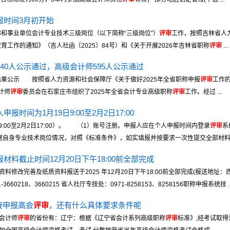
报时间3月初开始
称和事业单位会计专业技术三级岗位（以下简称“三级岗位”）
评审
工作，按照吉林省人
育工作的通知》（吉人社函〔2025〕84号）和《关于开展2026年吉林省职称
评审
...
140人公示通过，高级会计师595人公示通过
结果公示 按照省人力资源和社会保障厅《关于做好2025年全省职称申报
评审
工作的
计师
评审
委员会在石家庄市组织了2025年全省会计专业高级职称
评审
工作。经过 ...
申报时间为1月19日9:00至2月2日17:00
日9:00至2月2日17:00）。 （1）账号注册。申报人应在个人申报时间内登录
评审
系
自身专业技术岗位情况，对照《标准条件》，如实填报并按要求一次性提交全部材料（每
材料截止时间12月20日下午18:00前全部完成
改完善及纸质资料报送于2025 年12月20日下午18:00前全部完成(报送地址：西宁
0218、3660215 省人社厅专技处：0971-8258153、8258156职称申报系统技 ..
接申报高会
评审
，还有什么具体要求条件呢
会计师
评审
的省份有：辽宁：根据《辽宁省会计系列高级职称
评审
标准》,经考试取