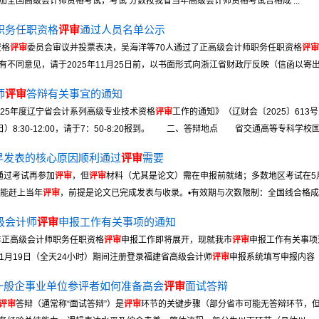
全国高级会计师资格考试，考试 分数按我省当年高级会计师资格考试合格成 ...
职务任职资格
评审
通过人员名单公示
资格
评审
委员会审议并投票表决，吴海洋等70人通过了正高级会计师职务任职资格
评审
同意见，请于2025年11月25日前，以书面形式向浙江省财政厅反映（信函以寄出 .
师
评审
答辩有关事宜的通知
25年度辽宁省会计系列高级专业技术资格
评审
工作的通知》（辽财会〔2025〕6
8:30-12:00，请于7：50-8:20报到。 二、答辩地点 省交通高等专科学校国际
早发表的核心原因顺利通过
评审
需要
通过考试再参加
评审
，但
评审
材料（尤其是论文）需在申报前就绪；多数地区考试在5
可能赶上当年
评审
，前提是论文已完成发表与收录。•有效期与次数限制：全国线合格成绩通
级会计师
评审
申报工作有关事项的通知
年正高级会计师职务任职资格
评审
申报工作即将展开，现就我市
评审
申报工作有关事
至11月19日（全天24小时）期间注册登录福建省高级会计师
评审
申报系统填写申报内容（20
一般企事业单位参评者如何准备高会
评审
面试答辩
评审
答辩（通常称“面试答辩”）是
评审
环节的关键步骤（部分省市可能无答辩环节，