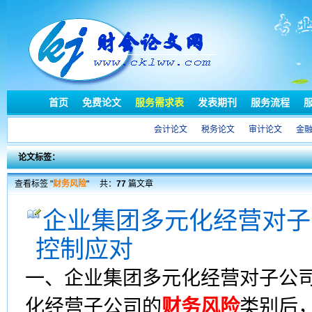
首页
免费论文
服务需求表
发表期刊
服务流程
会计论文
税务论文
审计论文
金
论文标签：
查看标签 "
财务风险
"
共：
77
篇文章
企业集团多元化经营对子
控制应对
一、企业集团多元化经营对子公
化经营子公司的
财务风险
类别后