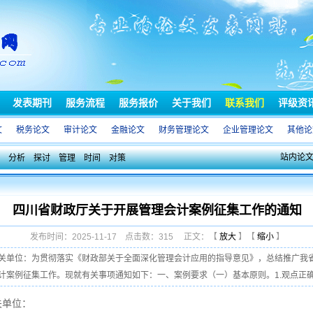
发表期刊
服务流程
服务报价
关于我们
联系我们
评级资
文
税务论文
审计论文
金融论文
财务管理论文
企业管理论文
其他论
站内论
分析
探讨
管理
时间
对策
四川省财政厅关于开展管理会计案例征集工作的通知
发布时间：2025-11-17 点击数：315 正文：【
放大
】【
缩小
】
关单位：为贯彻落实《财政部关于全面深化管理会计应用的指导意见》，总结推广我
案例征集工作。现就有关事项通知如下：一、案例要求（一）基本原则。1.观点正确。案
关单位：