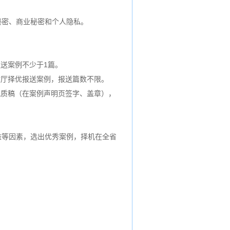
秘密、商业秘密和个人隐私。
报送案例不少于1篇。
财政厅择优报送案例，报送篇数不限。
纸质稿（在案例声明页签字、盖章），
益等因素，选出优秀案例，择机在全省