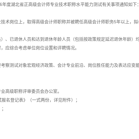
26年度湖北省正高级会计师专业技术职称水平能力测试有关事项通知如下
业技术岗位上，取得高级会计师职称并被聘任高级会计师职务5年以上，拟
员）、已退休人员和达到退休年龄人员（包括按政策规定延迟退休年龄）
时，应综合考虑单位岗位设置和评聘情况。
要考察测试对象宏观经济政策、会计专业前沿、岗位胜任能力及表达应变
专业高级职称评审委员会办公室。
测试报名登记表》（一式两份，详见附件）；
）；
。