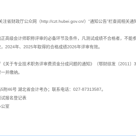
政厅公众网（http://czt.hubei.gov.cn/）“通知公告”栏查阅相关通
加正高级会计师职称评审的必备环节及条件，凡测试成绩不合格者，不能
2024年、2025年取得的合格成绩2026年评审有效。
《关于专业技术职务评审费资金分成问题的通知》（鄂财综发〔2011〕
时一并缴纳。
46号 湖北省会计考办；联系电话：027-87313587。
测试报名登记表
办公室