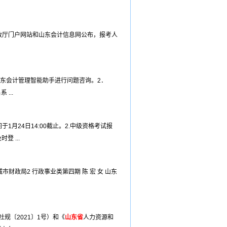
政厅门户网站和山东会计信息网公布，报考人
山东会计管理智能助手进行问题咨询。2．
...
1月24日14:00截止。2.中级资格考试报
 ...
市财政局2 行政事业类第四期 陈 宏 女 山东
规〔2021〕1号）和《
山东省
人力资源和