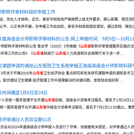
师职称评审材料组织申报工作
设，优化人才结构，近日，泰安市财政局严格按照上级文件要求，精心部署、规范流程、
平、公正有序开展。在申报工作启动前，泰安市财政局提前谋划，通过官网、微信公 .
年度高级会计师职称评审材料的公告 网上申报时间：9月9日—10月1
师职称评审材料的公告 鲁会学〔2025〕5号根据《
山东省
职称评审管理服务实施办法
称评审工作的公告》《
山东省
财政厅
山东省
人力资源和社会保障厅关于进一步 ...
究课题申请的通知山东医院卫生系统申报正高级高级会计师职称科研
3号关于开展2025年
山东省
卫生经济协会 重点研究和攻关研究课题申请的通知各市卫
配合做好卫生健康 经济管理工作中亟需解决的关键问题，发挥协会组织和 ...
名时间确定1月6日至24日
国会计人员统一服务管理平台开通
山东省
初级、高级会计资格考试报名。报名于1月24日12:0
人员统一服务管理平台开通
山东省
中级会计资格考试报名。报名于7月2日12:00截止，缴费于 
职称评审通过人员异议期公示
员会对2024年度高级会计师申报人员进行了评审，现根据有关规定，对评审通过人员予