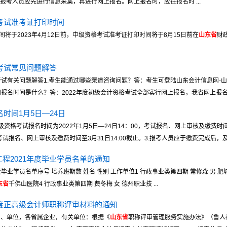
）。2.高级资格报考人员应先进行信息采集，再进行网上报名。网上报名时，应在报名时 ...
格考试准考证打印时间
将于2023年4月12日前，中级资格考试准考证打印时间将于8月15日前在
山东省
财
格考试常见问题解答
考试有关问题解答1.考生能通过哪些渠道咨询问题？答：考生可登陆山东会计信息网-
报名时间是什么？答：2022年度初级会计资格考试全部实行网上报名，我省网上报名系 
名时间1月5日—24日
资格考试报名时间为2022年1月5日—24日14：00，考试报名、网上审核及缴费时间于
，考试报名、网上审核及缴费时间至3月31日14:00截止。3.报考人员应于缴费完成后，及时登
程2021年度毕业学员名单的通知
毕业学员名单序号 培养班期数 姓名 性别 工作单位1 行政事业类第四期 常修森 男 肥城
东省
千佛山医院4 行政事业类第四期 费冬梅 女 德州职业技 ...
年度正高级会计师职称评审材料的通知
各部门、单位，各省属企业，有关单位：根据《
山东省
职称评审管理服务实施办法》（鲁人社