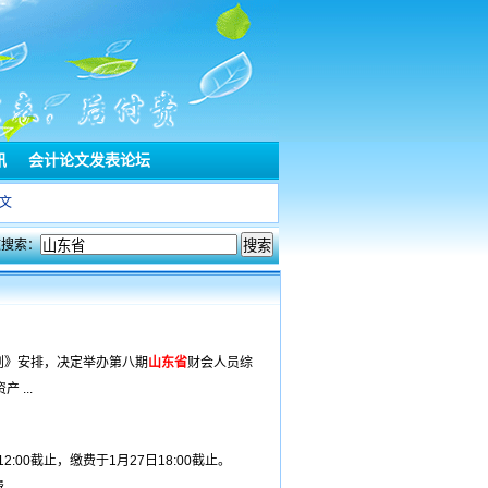
讯
会计论文发表论坛
文
文搜索：
计划》安排，决定举办第八期
山东省
财会人员综
...
:00截止，缴费于1月27日18:00截止。
..