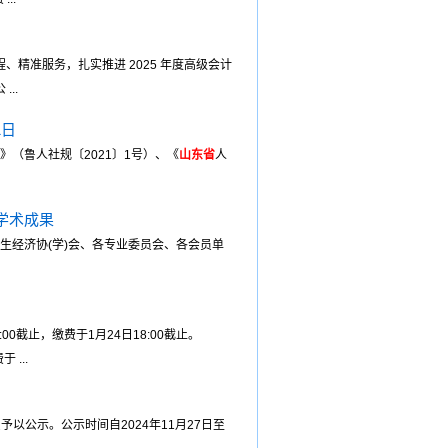
精准服务，扎实推进 2025 年度高级会计
..
1日
》（鲁人社规〔2021〕1号）、《
山东省
人
学术成果
生经济协(学)会、各专业委员会、各会员单
0截止，缴费于1月24日18:00截止。
...
以公示。公示时间自2024年11月27日至