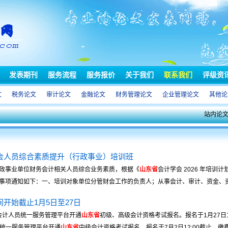
发表期刊
服务流程
服务报价
关于我们
联系我们
评级资
文
税务论文
审计论文
金融论文
财务管理论文
企业管理论文
其他论
站内论
会人员综合素质提升（行政事业）培训班
政事业单位财务会计相关人员综合业务素质，根据《
山东省
会计学会 2026 年培训
项通知如下：一、培训对象单位分管财会工作的负责人；从事会计、审计、资金、资产 
间开始截止1月5日至27日
全国会计人员统一服务管理平台开通
山东省
初级、高级会计资格考试报名。报名于1月27日12
人员统一服务管理平台开通
山东省
中级会计资格考试报名。报名于7月2日12:00截止，缴费 .