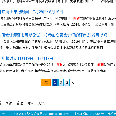
的公告》，现将我省2021年度正高级会计师评审有关事项通知如下：一、评审依据《山东
评审网上申报时间：7月29日~8月19日
计师职称评审材料的公告鲁会学〔2021〕14号根据《
山东省
职称评审管理服务实施办法
展高级会计师职称社会化评审的通知》（鲁人社函〔2019〕64号），经省财政厅研 ..
注册会计师证书可以免试直接参加高级会计师的评审,江苏可以吗
化会计人员职称制度改革的指导意见》（人社部发〔2019〕8号）提出“探索建立注
措施”，改革的方向是注册会计师与会计专业技术资格考试相同或相近科目 ...
申报时间11月19日—12月18日
好2020年度职称评审工作的公告》和《
山东省
人力资源和社会保障厅
山东省
财政厅关
财政厅同意，我省2020年度继续实行高级会计师社会化评审，现将有关事项 ...
41
1
2
3
››
析
探讨
管理
时间
对策
pyright 2005-2007 财会论文网 All Rights Reserved
沪ICP备07028055号
技术