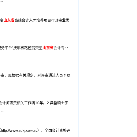
.
度
山东省
高端会计人才培养项目行政事业类
务平台”按审核路径提交至
山东省
会计专业
评审，现根据有关规定，对评审通过人员予以
计师职责相关工作满10年。2.具备硕士学
.
（http://www.sdkjxxw.cn/）、全国会计资格评