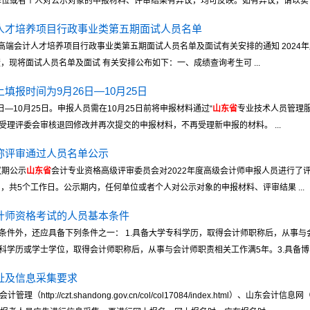
单位或者个人对公示对象的申报材料、评审结果有异议，均可反映。如有异议，请以实 ..
人才培养项目行政事业类第五期面试人员名单
高端会计人才培养项目行政事业类第五期面试人员名单及面试有关安排的通知 2024年
，现将面试人员名单及面试 有关安排公布如下：一、成绩查询考生可 ...
上填报时间为9月26日—10月25日
—10月25日。申报人员需在10月25日前将申报材料通过“
山东省
专业技术人员管理服
理评委会审核退回修改并再次提交的申报材料，不再受理新申报的材料。 ...
职称评审通过人员名单公示
议期公示
山东省
会计专业资格高级评审委员会对2022年度高级会计师申报人员进行了
6日，共5个工作日。公示期内，任何单位或者个人对公示对象的申报材料、评审结果 ...
会计师资格考试的人员基本条件
件外，还应具备下列条件之一： 1.具备大学专科学历，取得会计师职称后，从事与会
学历或学士学位，取得会计师职称后，从事与会计师职责相关工作满5年。3.具备博 ..
网址及信息采集要求
理（http://czt.shandong.gov.cn/col/col17084/index.html）、山东会计信息网