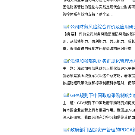
战略支持型集团化财务管控体系的探讨 ——基
团化财务管控的理论与实践是现代企业财务研
管控体系有效地支持了整个公 ...
公司财务风险综合评价及应用研
【摘 要】 评价公司财务风险是预防风险的
则，从偿债能力、盈利能力、营运能力、成长
重，采用改进的模糊灰色聚类法构建风险综 ...
浅谈加强部队财务正规化管理水
主 题：浅谈加强部队财务正规化管理水平关
就必须紧紧围绕强军兴军这个总方略，着眼提
依据财经政策法规和标准制度科学理财，使部队财
GPA规则下中国政府采购制度
主 题：GPA规则下中国政府采购制度如何支
持本国企业创新上具有重要作用。我国加入G
深入的研究。我国必须充分学习和借鉴其他国家的
政府部门固定资产管理的PDCA