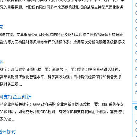
于Y股份有限公司的财务实践 云南云天化股份有限公司 钟德红 【摘 要】 集
究的重要课题。Y股份有限公司多年来逐步构建形成的战略支持型集团化财务
究
基础与前提，文章根据公司财务风险的特征及财务风险综合评价指标体系构建原
能力等方面构建财务风险综合评价指标体系；应用层次分析法确定各级指标权
平
键字：部队财务 正规化摘 要：新形势下，学习贯彻习主席系列讲话精神，
高部队财务正规化管理水平，科学高效为强军目标提供经费保障和装备支撑，
务正规 ...
如何支持企业创新
持企业创新关键字：GPA 政府采购 企业创新 例外条款摘 要：政府采购在支
PA谈判后，如何充分利用GPA规则，有效保护和支持我国企业创新，需要进行
做 ...
循环探讨