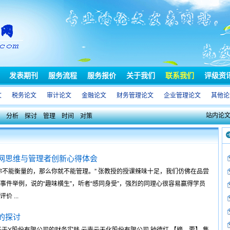
发表期刊
服务流程
服务报价
关于我们
联系我们
评级资
文
税务论文
审计论文
金融论文
财务管理论文
企业管理论文
其他论
站内论
分析
探讨
管理
时间
对策
网思维与管理者创新心得体会
你不能衡量的，那么你就不能管理。” 张教授的授课辣味十足，我们仿佛在品尝
件举例，说的“趣味横生”，听者“感同身受”，强烈的同理心很容易赢得学员
 ...
的探讨