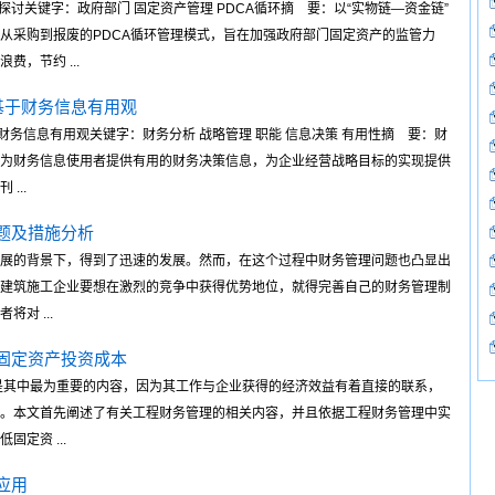
探讨关键字：政府部门 固定资产管理 PDCA循环摘 要：以“实物链—资金链”
从采购到报废的PDCA循环管理模式，旨在加强政府部门固定资产的监管力
，节约 ...
基于财务信息有用观
财务信息有用观关键字：财务分析 战略管理 职能 信息决策 有用性摘 要：财
为财务信息使用者提供有用的财务决策信息，为企业经营战略目标的实现提供
...
题及措施分析
展的背景下，得到了迅速的发展。然而，在这个过程中财务管理问题也凸显出
建筑施工企业要想在激烈的竞争中获得优势地位，就得完善自己的财务管理制
对 ...
固定资产投资成本
是其中最为重要的内容，因为其工作与企业获得的经济效益有着直接的联系，
。本文首先阐述了有关工程财务管理的相关内容，并且依据工程财务管理中实
定资 ...
应用