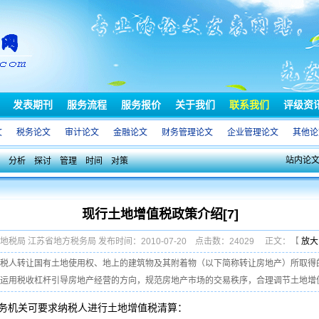
发表期刊
服务流程
服务报价
关于我们
联系我们
评级资
文
税务论文
审计论文
金融论文
财务管理论文
企业管理论文
其他论
站内论
分析
探讨
管理
时间
对策
现行土地增值税政策介绍[7]
市地税局 江苏省地方税务局 发布时间：2010-07-20 点击数：24029 正文：【
放大
人转让国有土地使用权、地上的建筑物及其附着物（以下简称转让房地产）所取得
用税收杠杆引导房地产经营的方向，规范房地产市场的交易秩序，合理调节土地增值收益
机关可要求纳税人进行土地增值税清算：