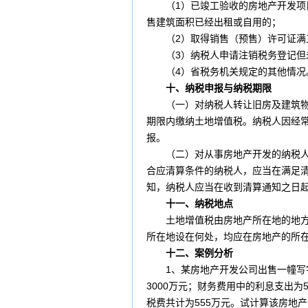
（1）已竣工验收的房地产开发项
售建筑面积已经出租或自用的；
（2）取得销售（预售）许可证满
（3）纳税人申请注销
税务登记
但
（4）省税务机关规定的其他情况
十、
纳税申报
与
纳税期限
（一）对纳税人转让旧房及建筑物时
期限内缴纳土地增值税。纳税人因经常
报。
（二）对从事房地产开发的纳税人按
合应清算条件的纳税人，应当在满足清
知，纳税人应当在收到清算通知之日起
十一、纳税地点
土地增值税由房地产所在地的
地
所在地设在何处，均应在房地产的所
十二、案例分析
1、某房地产开发公司出售一幢写字楼
3000万元；财务费用中的利息支出
税
费共计为555万元。试计算该房地