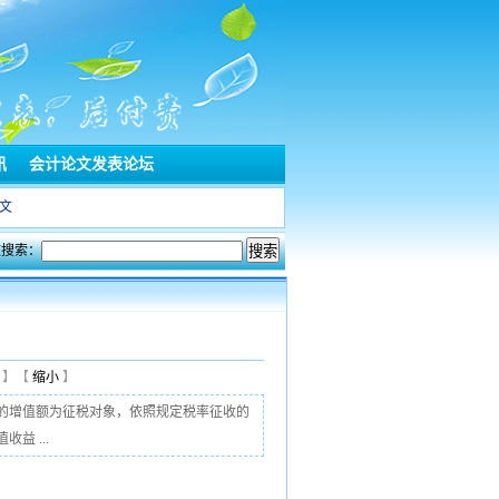
讯
会计论文发表论坛
文
文搜索：
】【
缩小
】
的增值额为征税对象，依照规定税率征收的
 ...