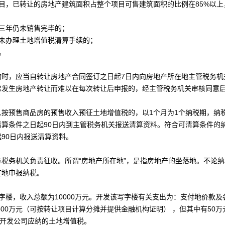
目，已转让的房地产
建筑面积
占整个项目可售建筑面积的比例在85%以上
三年仍未销售完毕的；
未办理土地增值税清算手续的；
。
，应当自转让房地产合同签订之日起7日内向房地产所在地主管税务机
发生房地产转让而难以在每次转让后申报的，经主管税务机关审核同意后
预售商品房的预售收入预征土地增值税的，以1个月为1个纳税期，纳税
算条件之日起90日内到主管税务机关报送清算资料。符合可清算条件的
90日内报送清算资料。
方税
务机关负责征收。所谓“房地产所在地”，是指房地产的坐落地。不论
在地申报纳税。
，收入总额为10000万元。开发该写字楼有关支出为：支付地价款及各
为500万元（可按转让项目计算分摊并提供金融机构证明） ，但其中有50
产开发公司应纳的土地增值税。